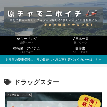
🏍ツーリング
🗾日本一周
絶景ルート
旅ノウハウ
🧤装備・アイテム
📘著書
バイクギア
シリーズ紹介
お盆前の愛車保護に。夏の日差し・急な雨対策バイクカバーはこちら
ドラッグスター
バイク装備・アイテム