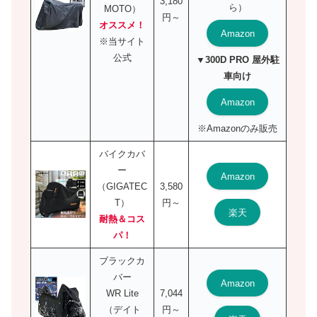
3,180
ら）
MOTO）
円～
オススメ！
Amazon
※当サイト
公式
▼300D PRO 屋外駐
車向け
Amazon
※Amazonのみ販売
バイクカバ
ー
Amazon
（GIGATEC
3,580
T）
円～
楽天
耐熱＆コス
パ！
ブラックカ
バー
Amazon
WR Lite
7,044
（デイト
円～