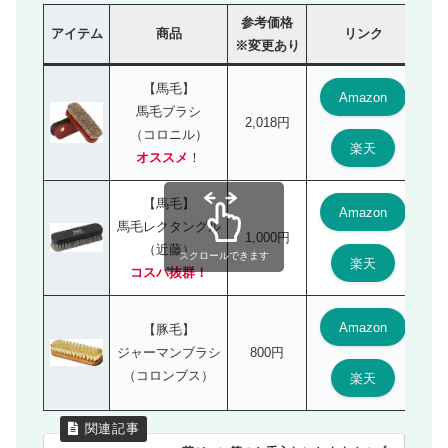
参考価格
アイテム
商品
リンク
※変更あり
【馬毛】
Amazon
馬毛ブラシ
2,018円
（コロニル）
楽天
オススメ
！
【馬毛】
Amazon
馬毛レクタングル
1,000円
（近藤）
スクロールできます
楽天
コスパ抜群！
Amazon
【豚毛】
ジャーマンブラシ
800円
（コロンブス）
楽天