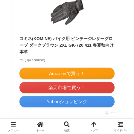
コミネ(KOMINE) バイク用 ビンテージレザーグロ
ーブ ダークブラウン 2XL GK-720 411 春夏秋向け
本革
コミネ(Komine)
Amazonで買う！
楽天市場で買う！
Yahooショッピング
ポチップ
メッシュレザーグローブ TG-69M（DEGNER）
メニュー
ホーム
検索
トップ
サイドバー