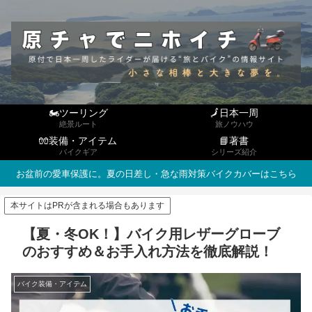
🏍ツーリング
🗾日本一周
絶景ルート
旅ノウハウ
🧤装備・アイテム
📘著書
バイクギア
シリーズ紹介
お盆前の愛車保護に。夏の日差し・急な雨対策バイクカバーはこちら
本サイトはPRが含まれる場合もあります
【夏・冬OK！】バイク用レザーグローブ
のおすすめ＆お手入れ方法を徹底解説！
バイク装備・アイテム