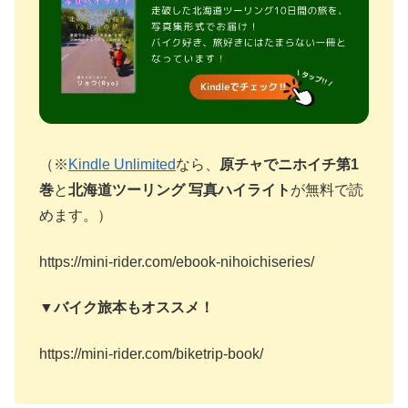
（※
Kindle Unlimited
なら、
原チャでニホイチ第1
巻
と
北海道ツーリング 写真ハイライト
が無料で読
めます。）
https://mini-rider.com/ebook-nihoichiseries/
▼バイク旅本もオススメ！
https://mini-rider.com/biketrip-book/