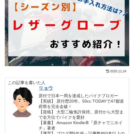
2025.11.24
この記事を書いた人
リョウ
原付で日本一周を達成したバイクブロガー
【実績】 原付歴20年。50cc TODAYで47都道
府県を完全走破！
【資格】 大型二輪免許保持。原付から大型ま
で全方位でバイクを愛好
【著書】 Amazon Kindle本『原チャでニホイ
チ』著者
【運営】 ブログ歴5年超・記事数850本以上の