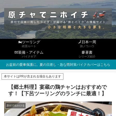
🏍ツーリング
🗾日本一周
絶景ルート
旅ノウハウ
🧤装備・アイテム
📘著書
バイクギア
シリーズ紹介
お盆前の愛車保護に。夏の日差し・急な雨対策バイクカバーはこちら
本サイトはPRが含まれる場合もあります
【郷土料理】宴蔵の鶏チャンはおすすめで
す！【下呂ツーリングのランチに最適！】
原付で出かける