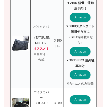
▼210D 軽量・通勤
通学向け
Amazon
▼300Dスタンダード
バイクカバ
毎日使う方に
ー
（BOX等搭載車な
（TATSUJIN
3,180
ら）
MOTO）
円～
オススメ！
Amazon
※当サイト
公式
▼300D PRO 屋外駐
車向け
Amazon
※Amazonのみ販売
バイクカバ
ー
Amazon
（GIGATEC
3,580