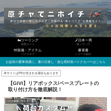
🏍ツーリング
🗾日本一周
絶景ルート
旅ノウハウ
🧤装備・アイテム
📘著書
バイクギア
シリーズ紹介
お盆前の愛車保護に。夏の日差し・急な雨対策バイクカバーはこちら
本サイトはPRが含まれる場合もあります
【GIVI】リアボックス/ベースプレートの
取り付け方を徹底解説！
バイク装備・アイテム