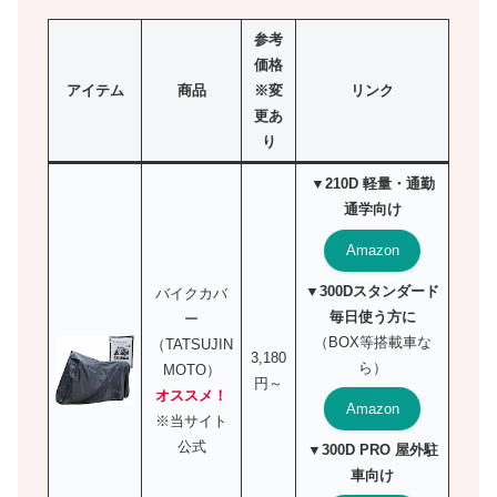
参考
価格
アイテム
商品
※変
リンク
更あ
り
▼210D 軽量・通勤
通学向け
Amazon
▼300Dスタンダード
バイクカバ
毎日使う方に
ー
（BOX等搭載車な
（TATSUJIN
3,180
ら）
MOTO）
円～
オススメ！
Amazon
※当サイト
公式
▼300D PRO 屋外駐
車向け