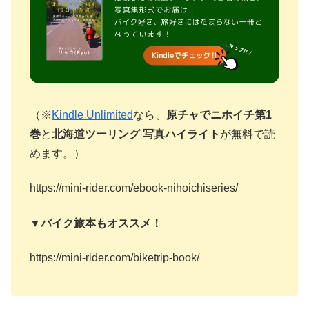
（※
Kindle Unlimited
なら、
原チャでニホイチ第1
巻
と
北海道ツーリング 写真ハイライト
が無料で読
めます。）
https://mini-rider.com/ebook-nihoichiseries/
▼バイク旅本もオススメ！
https://mini-rider.com/biketrip-book/