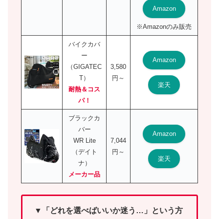
Amazon
※Amazonのみ販売
バイクカバ
ー
Amazon
（GIGATEC
3,580
T）
円～
楽天
耐熱＆コス
パ！
ブラックカ
バー
Amazon
WR Lite
7,044
（デイト
円～
楽天
ナ）
メーカー品
▼「どれを選べばいいか迷う…」という方