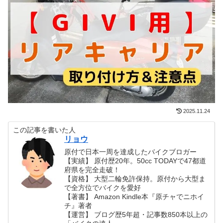
2025.11.24
この記事を書いた人
リョウ
原付で日本一周を達成したバイクブロガー
【実績】 原付歴20年。50cc TODAYで47都道
府県を完全走破！
【資格】 大型二輪免許保持。原付から大型ま
で全方位でバイクを愛好
【著書】 Amazon Kindle本『原チャでニホイ
チ』著者
【運営】 ブログ歴5年超・記事数850本以上の