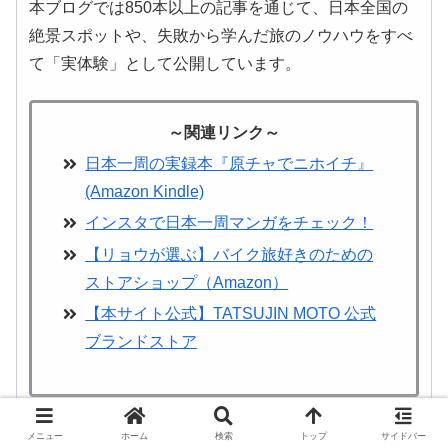
本ブログでは850本以上の記事を通じて、日本全国の
絶景スポットや、失敗から学んだ旅のノウハウをすべ
て「実体験」として公開しています。
～関連リンク～
日本一周の実録本『原チャでニホイチ』
(Amazon Kindle)
インスタで日本一周マンガをチェック！
【リョウが選ぶ】バイク旅好きのための
ストアショップ（Amazon）
【本サイト公式】TATSUJIN MOTO 公式
ブランドストア
メニュー
ホーム
検索
トップ
サイドバー