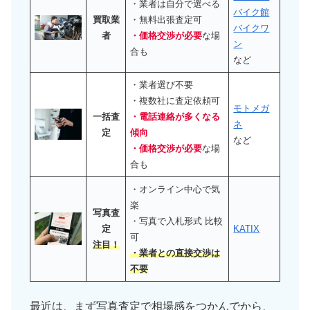
・業者は自分で選べる
バイク館
買取業
・無料出張査定可
バイクワ
者
・価格交渉が必要
な場
ン
合も
など
・業者選び不要
・複数社に査定依頼可
モトメガ
一括査
・電話連絡が多くなる
ネ
定
傾向
など
・価格交渉が必要
な場
合も
・オンライン中心で気
楽
写真査
・写真で入札形式 比較
定
KATIX
可
注目！
・業者との直接交渉は
不要
最近は、まず写真査定で相場感をつかんでから、