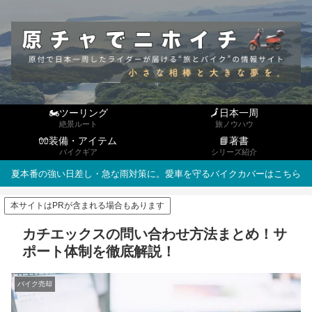
🏍ツーリング
🗾日本一周
絶景ルート
旅ノウハウ
🧤装備・アイテム
📘著書
バイクギア
シリーズ紹介
夏本番の強い日差し・急な雨対策に。愛車を守るバイクカバーはこちら
本サイトはPRが含まれる場合もあります
カチエックスの問い合わせ方法まとめ！サ
ポート体制を徹底解説！
バイク売却