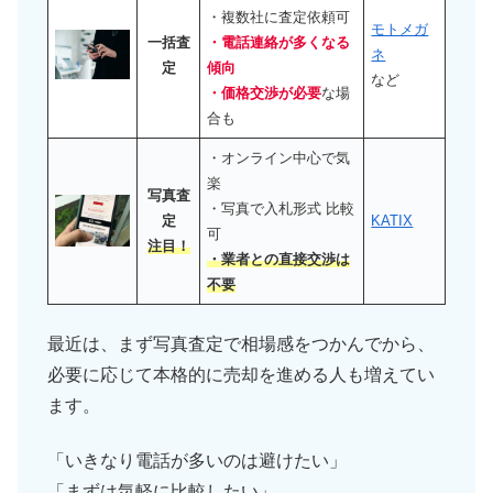
・複数社に査定依頼可
モトメガ
一括査
・電話連絡が多くなる
ネ
定
傾向
など
・価格交渉が必要
な場
合も
・オンライン中心で気
楽
写真査
・写真で入札形式 比較
定
KATIX
可
注目！
・業者との直接交渉は
不要
最近は、まず写真査定で相場感をつかんでから、
必要に応じて本格的に売却を進める人も増えてい
ます。
「いきなり電話が多いのは避けたい」
「まずは気軽に比較したい」