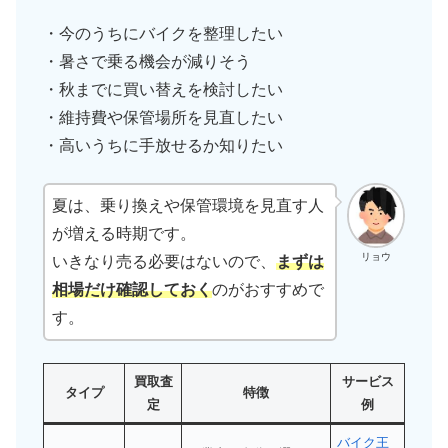
・今のうちにバイクを整理したい
・暑さで乗る機会が減りそう
・秋までに買い替えを検討したい
・維持費や保管場所を見直したい
・高いうちに手放せるか知りたい
夏は、乗り換えや保管環境を見直す人
が増える時期です。
リョウ
いきなり売る必要はないので、
まずは
相場だけ確認しておく
のがおすすめで
す。
買取査
サービス
タイプ
特徴
定
例
バイク王