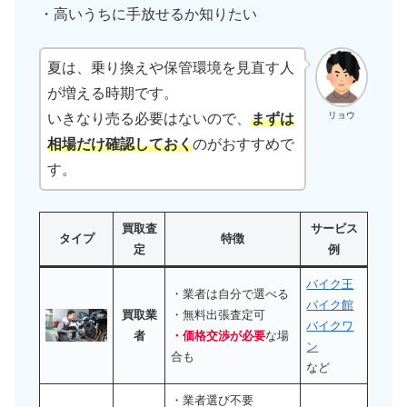
・高いうちに手放せるか知りたい
夏は、乗り換えや保管環境を見直す人
が増える時期です。
リョウ
いきなり売る必要はないので、
まずは
相場だけ確認しておく
のがおすすめで
す。
買取査
サービス
タイプ
特徴
定
例
バイク王
・業者は自分で選べる
バイク館
買取業
・無料出張査定可
バイクワ
者
・価格交渉が必要
な場
ン
合も
など
・業者選び不要