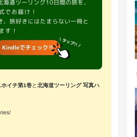
ニホイチ第1巻
と
北海道ツーリング 写真ハ
ries/