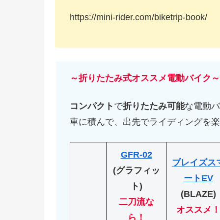
https://mini-rider.com/biketrip-book/
～折りたたみ式オススメ電動バイク～
コンパクト
で
折りたたみ可能
な電動バ
車に積んで、出先でライディングを楽
GFR-02
ブレイズス
(グラフィッ
ートEV
ト)
(BLAZE)
二刀流な
オススメ
ら！