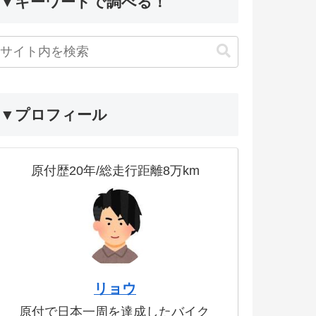
▼キーワードで調べる！
▼プロフィール
原付歴20年/総走行距離8万km
リョウ
原付で日本一周を達成したバイク