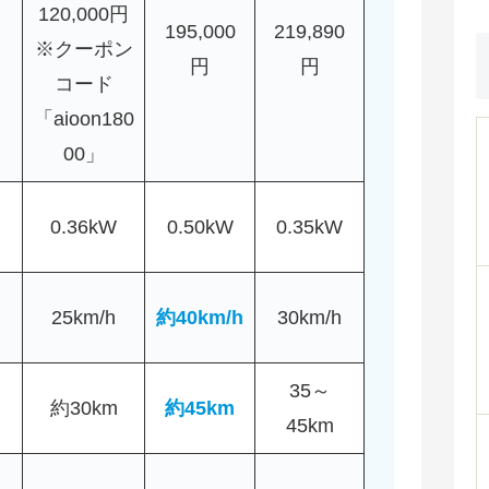
120,000円
195,000
219,890
※クーポン
円
円
コード
「aioon180
00」
0.36kW
0.50kW
0.35kW
25km/h
約40km/h
30km/h
35～
約30km
約45km
45km