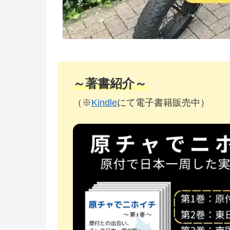
～著書紹介～
（※
Kindle
にて電子書籍販売中）