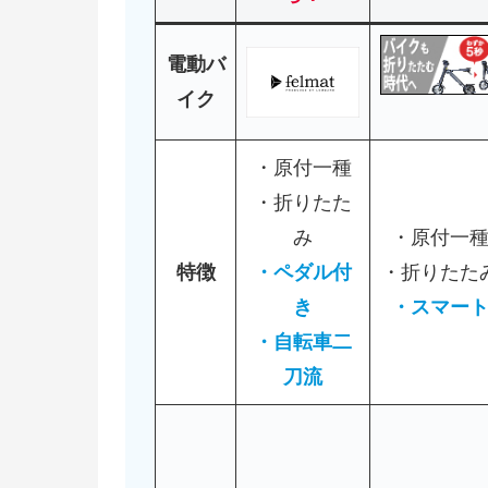
電動バ
イク
・原付一種
・折りたた
み
・原付一
特徴
・ペダル付
・折りたた
き
・スマー
・自転車二
刀流