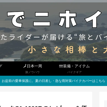
グ
🗾日本一周
🧤装備・アイテム
旅ノウハウ
バイクギア
お盆前の愛車保護に。夏の日差し・急な雨対策バイクカバーはこちら