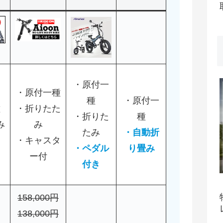
・原付一
・原付一種
種
・原付一
種
・折りたた
・折りた
種
み
み
たみ
・自動折
ト
・キャスタ
・ペダル
り畳み
ー付
付き
158,000円
138,000円