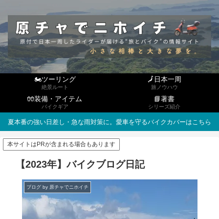
🏍ツーリング
🗾日本一周
絶景ルート
旅ノウハウ
🧤装備・アイテム
📘著書
バイクギア
シリーズ紹介
夏本番の強い日差し・急な雨対策に。愛車を守るバイクカバーはこちら
本サイトはPRが含まれる場合もあります
【2023年】バイクブログ日記
ブログ by 原チャでニホイチ