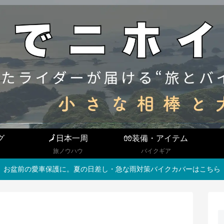
グ
🗾日本一周
🧤装備・アイテム
旅ノウハウ
バイクギア
お盆前の愛車保護に。夏の日差し・急な雨対策バイクカバーはこちら