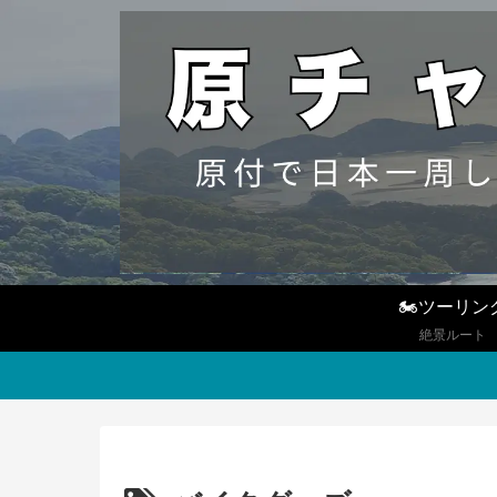
🏍ツーリン
絶景ルート