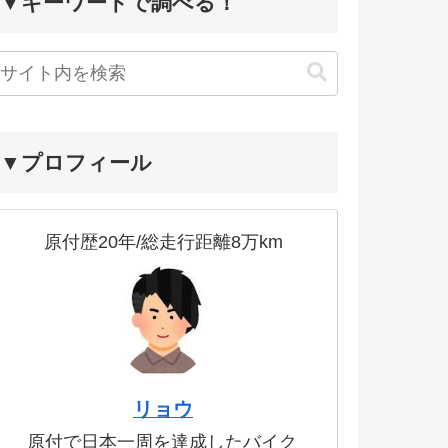
▼キーワードで調べる！
▼プロフィール
原付歴20年/総走行距離8万km
リョウ
原付で日本一周を達成したバイク