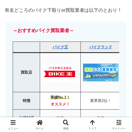
有名どころのバイク下取りor買取業者は以下のとおり！
～おすすめバイク買取業者～
バイク王
バイクランド
買取店
実績No.1！
特徴
業界第2位！
オススメ！
出張対応
無料
無料
メニュー
ホーム
検索
トップ
サイドバー