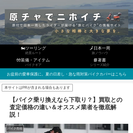
🏍ツーリング
🗾日本一周
絶景ルート
旅ノウハウ
🧤装備・アイテム
📘著書
バイクギア
シリーズ紹介
お盆前の愛車保護に。夏の日差し・急な雨対策バイクカバーはこちら
本サイトはPRが含まれる場合もあります
【バイク乗り換えなら下取り？】買取との
査定価格の違い＆オススメ業者を徹底解
説！
バイク売却