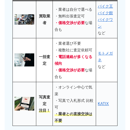
バイク王
・業者は自分で選べる
バイク館
買取業
・無料出張査定可
バイクワ
者
・価格交渉が必要
な場
ン
合も
など
・業者選び不要
・複数社に査定依頼可
モトメガ
一括査
・電話連絡が多くなる
ネ
定
傾向
など
・価格交渉が必要
な場
合も
・オンライン中心で気
楽
写真査
・写真で入札形式 比較
定
KATIX
可
注目！
・業者との直接交渉は
不要