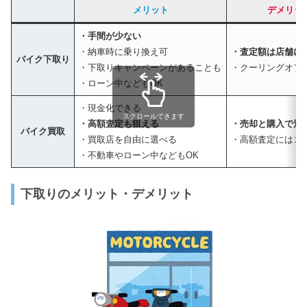
メリット
デメリッ
・手間が少ない
・納車時に乗り換え可
・査定額は店舗に
バイク下取り
・下取りキャンペーンがあることも
・クーリングオフ
・ローン中などもOK
・現金化できる
スクロールできます
・高額査定も狙える
・売却と購入で別
バイク買取
・買取店を自由に選べる
・高額査定にはコ
・不動車やローン中などもOK
下取りのメリット・デメリット