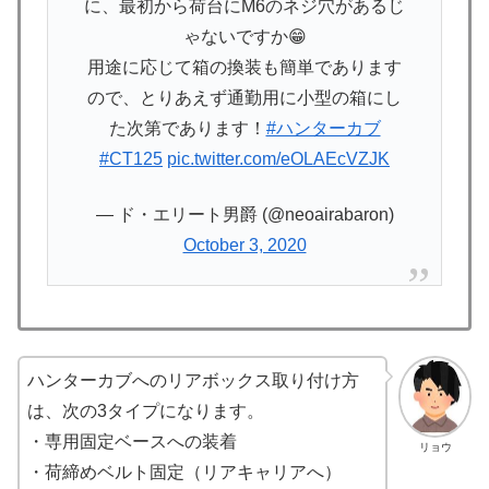
に、最初から荷台にM6のネジ穴があるじ
ゃないですか😁
用途に応じて箱の換装も簡単であります
ので、とりあえず通勤用に小型の箱にし
た次第であります！
#ハンターカブ
#CT125
pic.twitter.com/eOLAEcVZJK
— ド・エリート男爵 (@neoairabaron)
October 3, 2020
ハンターカブへのリアボックス取り付け方
は、次の3タイプになります。
・専用固定ベースへの装着
リョウ
・荷締めベルト固定（リアキャリアへ）