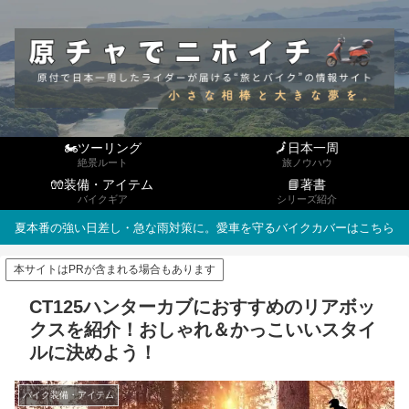
🏍ツーリング
🗾日本一周
絶景ルート
旅ノウハウ
🧤装備・アイテム
📘著書
バイクギア
シリーズ紹介
夏本番の強い日差し・急な雨対策に。愛車を守るバイクカバーはこちら
本サイトはPRが含まれる場合もあります
CT125ハンターカブにおすすめのリアボッ
クスを紹介！おしゃれ＆かっこいいスタイ
ルに決めよう！
バイク装備・アイテム