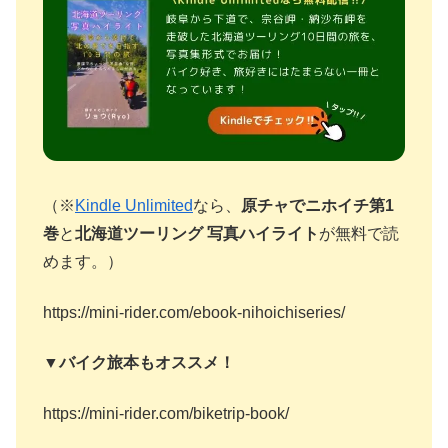
（※
Kindle Unlimited
なら、
原チャでニホイチ第1
巻
と
北海道ツーリング 写真ハイライト
が無料で読
めます。）
https://mini-rider.com/ebook-nihoichiseries/
▼バイク旅本もオススメ！
https://mini-rider.com/biketrip-book/