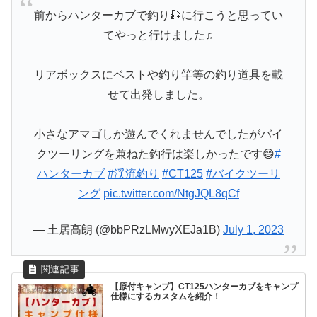
前からハンターカブで釣り🎣に行こうと思ってい
てやっと行けました♫
リアボックスにベストや釣り竿等の釣り道具を載
せて出発しました。
小さなアマゴしか遊んでくれませんでしたがバイ
クツーリングを兼ねた釣行は楽しかったです😄
#
ハンターカブ
#渓流釣り
#CT125
#バイクツーリ
ング
pic.twitter.com/NtgJQL8qCf
— 土居高朗 (@bbPRzLMwyXEJa1B)
July 1, 2023
【原付キャンプ】CT125ハンターカブをキャンプ
仕様にするカスタムを紹介！