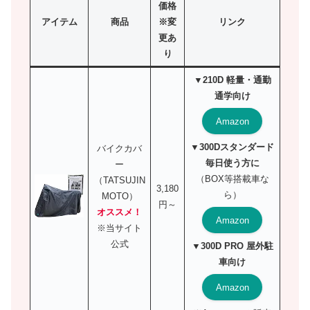
価格
アイテム
商品
※変
リンク
更あ
り
▼210D 軽量・通勤
通学向け
Amazon
▼300Dスタンダード
バイクカバ
毎日使う方に
ー
（BOX等搭載車な
（TATSUJIN
3,180
ら）
MOTO）
円～
オススメ！
Amazon
※当サイト
公式
▼300D PRO 屋外駐
車向け
Amazon