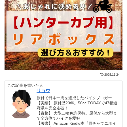
2025.11.24
この記事を書いた人
リョウ
原付で日本一周を達成したバイクブロガー
【実績】 原付歴20年。50cc TODAYで47都道
府県を完全走破！
【資格】 大型二輪免許保持。原付から大型ま
で全方位でバイクを愛好
【著書】 Amazon Kindle本『原チャでニホイ