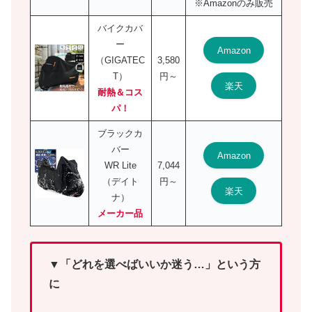
※Amazonのみ販売
バイクカバ
ー
Amazon
（GIGATEC
3,580
T）
円～
楽天
耐熱＆コス
パ！
ブラックカ
バー
Amazon
WR Lite
7,044
（デイト
円～
楽天
ナ）
メーカー品
▼「どれを選べばいいか迷う…」という方
に