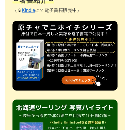
～著書紹介～
（※
Kindle
にて電子書籍販売中）