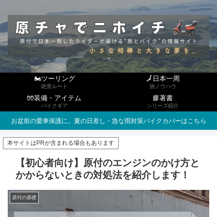
🏍ツーリング
🗾日本一周
絶景ルート
旅ノウハウ
🧤装備・アイテム
📘著書
バイクギア
シリーズ紹介
お盆前の愛車保護に。夏の日差し・急な雨対策バイクカバーはこちら
本サイトはPRが含まれる場合もあります
【初心者向け】原付のエンジンのかけ方と
かからないときの対処法を紹介します！
原付の基礎