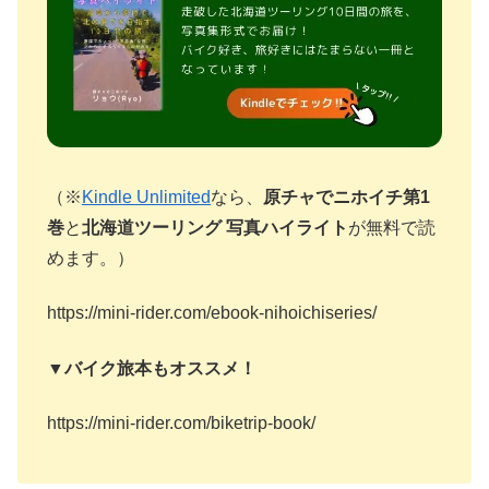
（※
Kindle Unlimited
なら、
原チャでニホイチ第1
巻
と
北海道ツーリング 写真ハイライト
が無料で読
めます。）
https://mini-rider.com/ebook-nihoichiseries/
▼バイク旅本もオススメ！
https://mini-rider.com/biketrip-book/