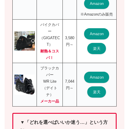
Amazon
※Amazonのみ販売
バイクカバ
ー
Amazon
（GIGATEC
3,580
T）
円～
楽天
耐熱＆コス
パ！
ブラックカ
バー
Amazon
WR Lite
7,044
（デイト
円～
楽天
ナ）
メーカー品
▼「どれを選べばいいか迷う…」という方