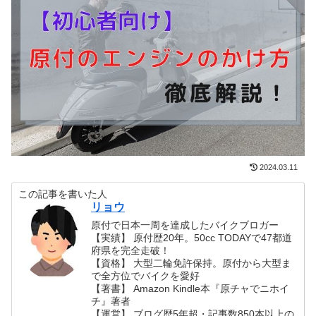
2024.03.11
この記事を書いた人
リョウ
原付で日本一周を達成したバイクブロガー
【実績】 原付歴20年。50cc TODAYで47都道
府県を完全走破！
【資格】 大型二輪免許保持。原付から大型ま
で全方位でバイクを愛好
【著書】 Amazon Kindle本『原チャでニホイ
チ』著者
【運営】 ブログ歴5年超・記事数850本以上の