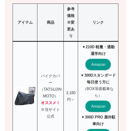
参考
価格
アイテム
商品
※変
リンク
更あ
り
▼210D 軽量・通勤
通学向け
Amazon
▼300Dスタンダード
バイクカバ
毎日使う方に
ー
（BOX等搭載車な
（TATSUJIN
3,180
ら）
MOTO）
円～
オススメ！
Amazon
※当サイト
公式
▼300D PRO 屋外駐
車向け