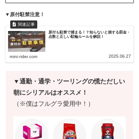
▼原付駐禁注意！
原付も駐禁で捕まる！？知らないと損する罰金・
点数と正しい駐輪ルールを解説！
2025.06.27
mini-rider.com
▼通勤・通学・ツーリングの慌ただしい
朝にシリアルはオススメ！
（※僕はフルグラ愛用中！）