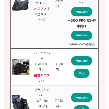
3,180
ら）
MOTO）
円～
オススメ！
Amazon
※当サイト
公式
▼300D PRO 屋外駐
車向け
Amazon
※Amazonのみ販売
バイクカバ
ー
Amazon
（GIGATEC
3,580
T）
円～
楽天
耐熱＆コス
パ！
ブラックカ
バー
Amazon
WR Lite
7,044
（デイト
円～