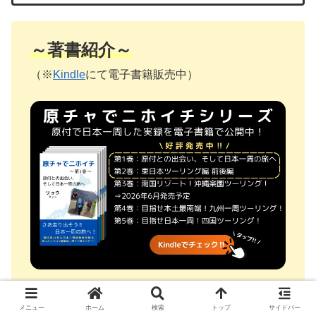
～著書紹介～
（※
Kindle
にて電子書籍販売中）
メニュー
ホーム
検索
トップ
サイドバー