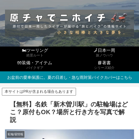
🏍ツーリング
🗾日本一周
絶景ルート
旅ノウハウ
🧤装備・アイテム
📘著書
バイクギア
シリーズ紹介
お盆前の愛車保護に。夏の日差し・急な雨対策バイクカバーはこちら
本サイトはPRが含まれる場合もあります
【無料】名鉄「新木曽川駅」の駐輪場はど
こ？原付もOK？場所と行き方を写真で解
説
駐輪場情報