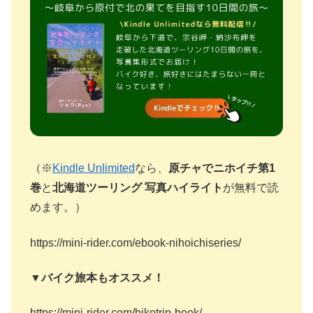
（※
Kindle Unlimited
なら、
原チャでニホイチ第1
巻
と
北海道ツーリング 写真ハイライト
が無料で読
めます。）
https://mini-rider.com/ebook-nihoichiseries/
▼バイク旅本もオススメ！
https://mini-rider.com/biketrip-book/