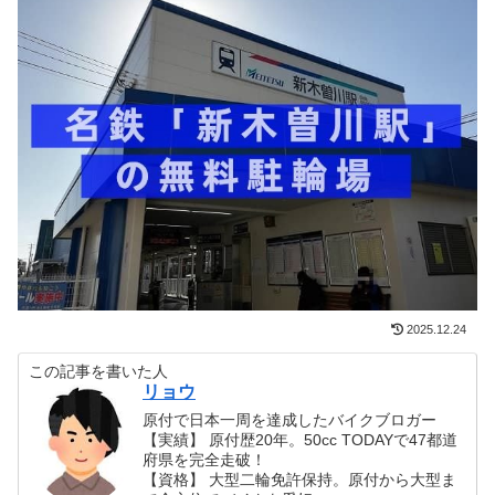
2025.12.24
この記事を書いた人
リョウ
原付で日本一周を達成したバイクブロガー
【実績】 原付歴20年。50cc TODAYで47都道
府県を完全走破！
【資格】 大型二輪免許保持。原付から大型ま