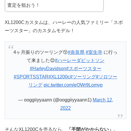
査定を狙おう！
XL1200Cカスタムは、ハーレーの人気ファミリー「スポ
ーツスター」のカスタムモデル！
4ヶ月振りのツーリング😚
#奈良県
#室生寺
に行っ
て来ました😌
#ハーレーダビットソン
#HarleyDavidson
#スポーツスター
#SPORTSSTAR
#XL1200c
#ツーリング
#ソロツー
リング
pic.twitter.com/eQWr9Lomyp
— ooggiiyyaann (@ooggiiyyaann1)
March 12,
2022
そんなXL1200Cを売るなら、
「手間がかからない」、