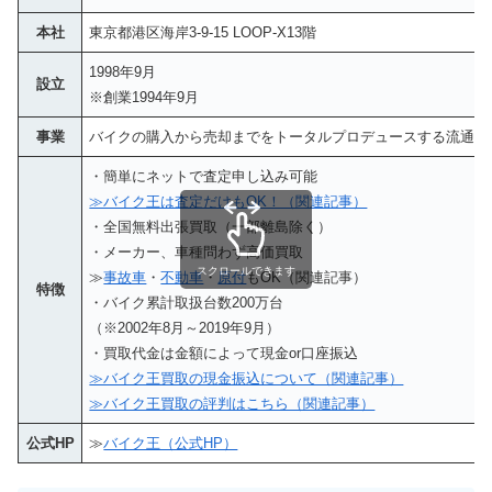
本社
東京都港区海岸3-9-15 LOOP-X13階
1998年9月
設立
※創業1994年9月
事業
バイクの購入から売却までをトータルプロデュースする流通サ
・簡単にネットで査定申し込み可能
≫バイク王は査定だけもOK！（関連記事）
・全国無料出張買取（一部離島除く）
・メーカー、車種問わず高価買取
スクロールできます
≫
事故車
・
不動車
・
原付
もOK（関連記事）
特徴
・バイク累計取扱台数200万台
（※2002年8月～2019年9月）
・買取代金は金額によって現金or口座振込
≫バイク王買取の現金振込について（関連記事）
≫バイク王買取の評判はこちら（関連記事）
公式HP
≫
バイク王（公式HP）