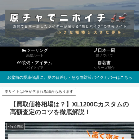
🏍ツーリング
🗾日本一周
絶景ルート
旅ノウハウ
🧤装備・アイテム
📘著書
バイクギア
シリーズ紹介
お盆前の愛車保護に。夏の日差し・急な雨対策バイクカバーはこちら
本サイトはPRが含まれる場合もあります
【買取価格相場は？】XL1200Cカスタムの
高額査定のコツを徹底解説！
バイク売却