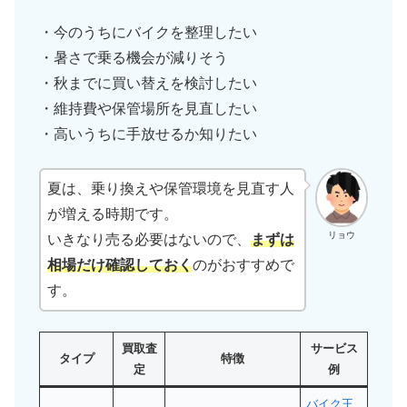
・今のうちにバイクを整理したい
・暑さで乗る機会が減りそう
・秋までに買い替えを検討したい
・維持費や保管場所を見直したい
・高いうちに手放せるか知りたい
夏は、乗り換えや保管環境を見直す人
が増える時期です。
リョウ
いきなり売る必要はないので、
まずは
相場だけ確認しておく
のがおすすめで
す。
買取査
サービス
タイプ
特徴
定
例
バイク王