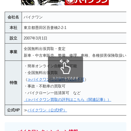
会社名
バイクワン
本社
東京都墨田区吾妻橋2-2-1
設立
2007年3月1日
全国無料出張買取・査定
事業
新車・中古車販売、整備、修理、車検、各種損害保険取扱い
・簡単オンライン自動査定可能
・全国無料出張買取
スクロールできます
（
≫バイクワンは店舗持ち込み不可
）
特徴
・事故・不動車の買取可
・バイクローン一括清算可 など
（≫バイクワン買取の評判はこちら（関連記事））
公式HP
≫
バイクワン（公式HP）