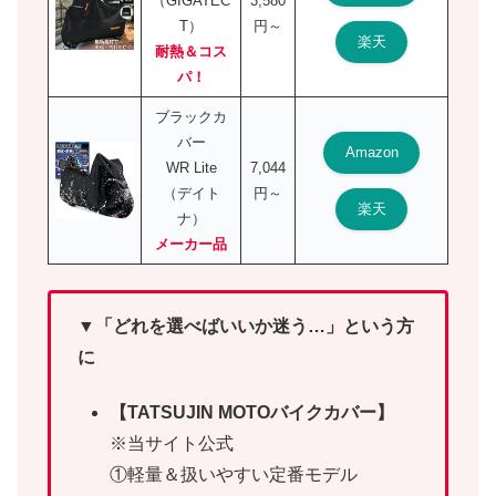
（GIGATEC
3,580
T）
円～
楽天
耐熱＆コス
パ！
ブラックカ
バー
Amazon
WR Lite
7,044
（デイト
円～
楽天
ナ）
メーカー品
▼「どれを選べばいいか迷う…」という方
に
【TATSUJIN MOTOバイクカバー】
※当サイト公式
①軽量＆扱いやすい定番モデル