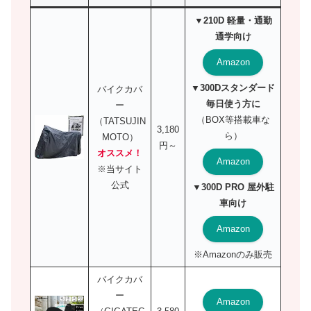
▼210D 軽量・通勤
通学向け
Amazon
▼300Dスタンダード
バイクカバ
毎日使う方に
ー
（BOX等搭載車な
（TATSUJIN
3,180
ら）
MOTO）
円～
オススメ！
Amazon
※当サイト
公式
▼300D PRO 屋外駐
車向け
Amazon
※Amazonのみ販売
バイクカバ
ー
Amazon