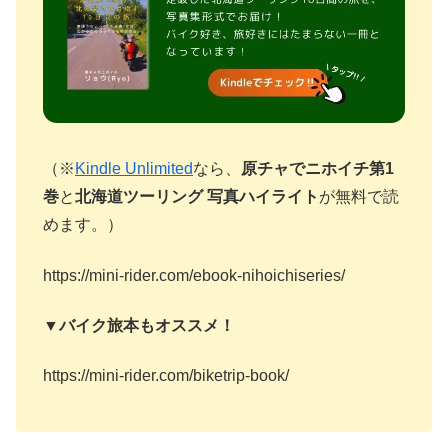
（※
Kindle Unlimited
なら、
原チャでニホイチ第1
巻
と
北海道ツーリング 写真ハイライト
が無料で読
めます。）
https://mini-rider.com/ebook-nihoichiseries/
▼バイク旅本もオススメ！
https://mini-rider.com/biketrip-book/