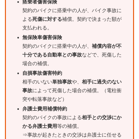
搭乗者傷害保険
契約のバイクに搭乗中の人が、バイク事故に
よる
死傷に対する
補償。契約で決まった額が
支払われる。
無保険車傷害保険
契約のバイクに搭乗中の人が、
補償内容が不
十分である自動車との事故
などで、死傷した
場合の補償。
自損事故傷害特約
相手のいない
単独事故
や、
相手に過失のない
事故
によって死傷した場合の補償。（電柱衝
突や転落事故など）
弁護士費用補償特約
契約のバイクの事故による
相手との交渉にか
かる弁護士費用
等の補償。
⇒事故が起きたときの交渉は弁護士に任せる