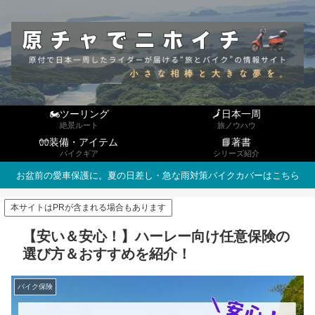
🏍ツーリング
🗾日本一周
絶景ルート
旅ノウハウ
🧤装備・アイテム
📘著書
バイクギア
シリーズ紹介
お盆前の愛車保護に。夏の日差し・急な雨対策バイクカバーはこちら
本サイトはPRが含まれる場合もあります
【安い＆安心！】ハーレー向け任意保険の
選び方＆おすすめを紹介！
バイク保険