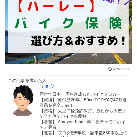
2025.10.21
この記事を書いた人
リョウ
原付で日本一周を達成したバイクブロガー
【実績】 原付歴20年。50cc TODAYで47都道
府県を完全走破！
【資格】 大型二輪免許保持。原付から大型ま
で全方位でバイクを愛好
【著書】 Amazon Kindle本『原チャでニホイ
チ』著者
【運営】 ブログ歴5年超・記事数850本以上の