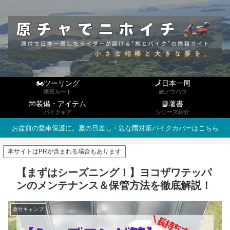
🏍ツーリング
🗾日本一周
絶景ルート
旅ノウハウ
🧤装備・アイテム
📘著書
バイクギア
シリーズ紹介
お盆前の愛車保護に。夏の日差し・急な雨対策バイクカバーはこちら
本サイトはPRが含まれる場合もあります
【まずはシーズニング！】ヨコザワテッパ
ンのメンテナンス＆保管方法を徹底解説！
原付キャンプ