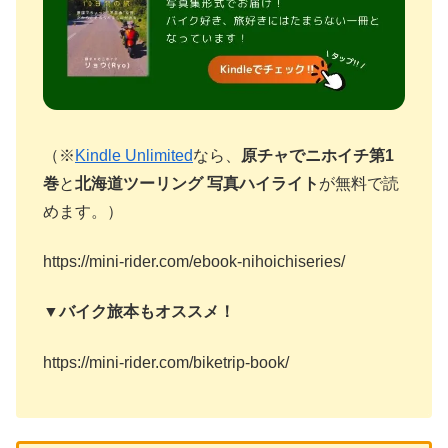
（※
Kindle Unlimited
なら、
原チャでニホイチ第1
巻
と
北海道ツーリング 写真ハイライト
が無料で読
めます。）
https://mini-rider.com/ebook-nihoichiseries/
▼バイク旅本もオススメ！
https://mini-rider.com/biketrip-book/