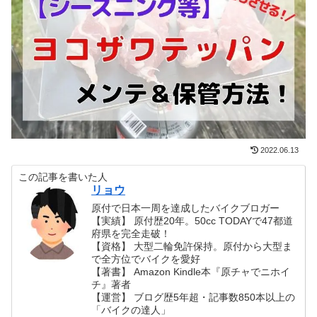
2022.06.13
この記事を書いた人
リョウ
原付で日本一周を達成したバイクブロガー
【実績】 原付歴20年。50cc TODAYで47都道
府県を完全走破！
【資格】 大型二輪免許保持。原付から大型ま
で全方位でバイクを愛好
【著書】 Amazon Kindle本『原チャでニホイ
チ』著者
【運営】 ブログ歴5年超・記事数850本以上の
「バイクの達人」