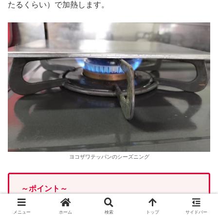
たるくらい）で加熱します。
ヨコザワテッパンのシーズニング
～ポイント～
家庭用ガスコンロは失敗する！？
メニュー
ホーム
検索
トップ
サイドバー