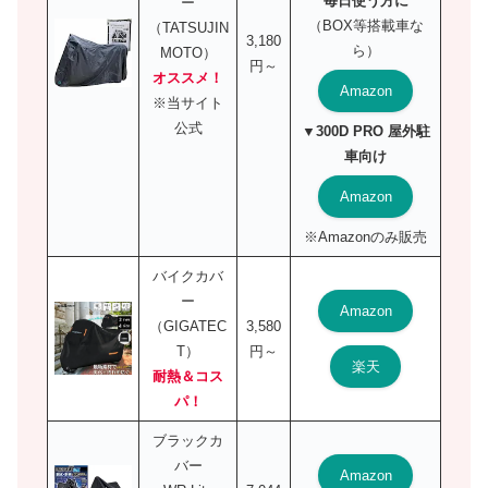
毎日使う方に
ー
（BOX等搭載車な
（TATSUJIN
3,180
ら）
MOTO）
円～
オススメ！
Amazon
※当サイト
公式
▼300D PRO 屋外駐
車向け
Amazon
※Amazonのみ販売
バイクカバ
ー
Amazon
（GIGATEC
3,580
T）
円～
楽天
耐熱＆コス
パ！
ブラックカ
バー
Amazon