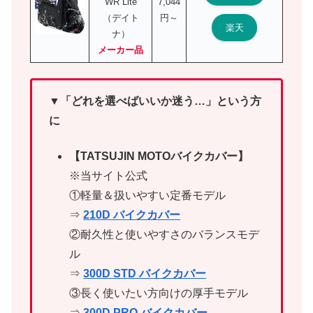
WR Lite
7,044
（デイト
円～
楽天
ナ）
メーカー品
▼「どれを選べばいいか迷う…」という方
に
【TATSUJIN MOTOバイクカバー】
※当サイト公式
①軽量＆扱いやすい定番モデル
⇒
210D バイクカバー
②耐久性と使いやすさのバランスモデ
ル
⇒
300D STD バイクカバー
③長く使いたい方向けの厚手モデル
⇒
300D PRO バイクカバー