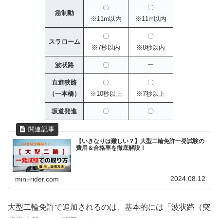
〇
〇
急制動
※11m以内
※11m以内
〇
〇
スラローム
※7秒以内
※8秒以内
波状路
〇
ー
直進狭路
〇
〇
（一本橋）
※10秒以上
※7秒以上
坂道発進
〇
〇
【いきなりは難しい？】大型二輪免許一発試験の
費用＆合格率を徹底解説！
2024.08.12
mini-rider.com
大型二輪免許で追加されるのは、基本的には「波状路（突