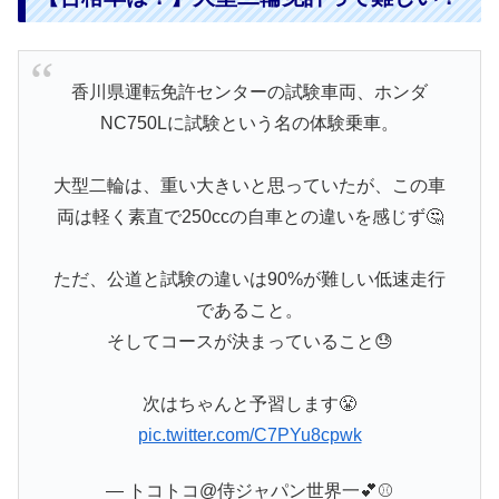
香川県運転免許センターの試験車両、ホンダ
NC750Lに試験という名の体験乗車。
大型二輪は、重い大きいと思っていたが、この車
両は軽く素直で250ccの自車との違いを感じず🤔
ただ、公道と試験の違いは90%が難しい低速走行
であること。
そしてコースが決まっていること😓
次はちゃんと予習します😤
pic.twitter.com/C7PYu8cpwk
— トコトコ@侍ジャパン世界一💕⚾