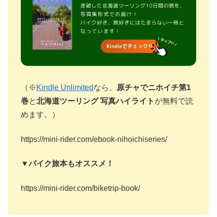
（※
Kindle Unlimited
なら、
原チャでニホイチ第1
巻
と
北海道ツーリング 写真ハイライト
が無料で読
めます。）
https://mini-rider.com/ebook-nihoichiseries/
▼バイク旅本もオススメ！
https://mini-rider.com/biketrip-book/