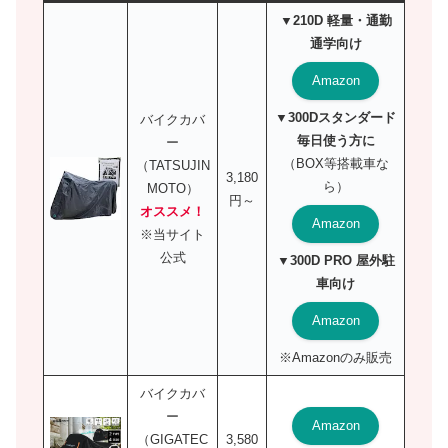
▼210D 軽量・通勤
通学向け
Amazon
▼300Dスタンダード
バイクカバ
毎日使う方に
ー
（BOX等搭載車な
（TATSUJIN
3,180
ら）
MOTO）
円～
オススメ！
Amazon
※当サイト
公式
▼300D PRO 屋外駐
車向け
Amazon
※Amazonのみ販売
バイクカバ
ー
Amazon
（GIGATEC
3,580