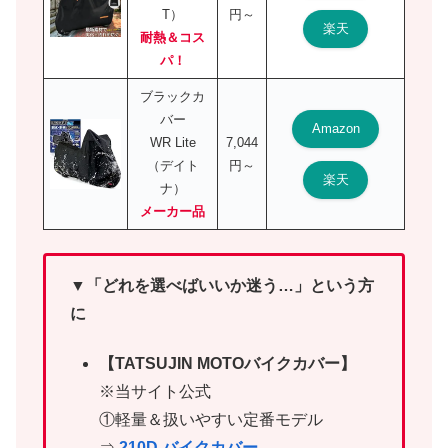
T）
円～
楽天
耐熱＆コス
パ！
ブラックカ
バー
Amazon
WR Lite
7,044
（デイト
円～
楽天
ナ）
メーカー品
▼「どれを選べばいいか迷う…」という方
に
【TATSUJIN MOTOバイクカバー】
※当サイト公式
①軽量＆扱いやすい定番モデル
⇒
210D バイクカバー