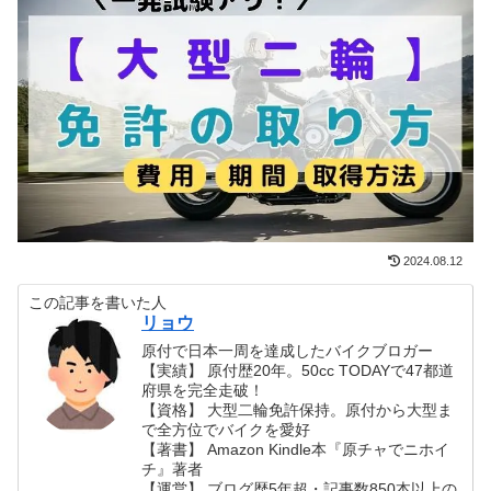
2024.08.12
この記事を書いた人
リョウ
原付で日本一周を達成したバイクブロガー
【実績】 原付歴20年。50cc TODAYで47都道
府県を完全走破！
【資格】 大型二輪免許保持。原付から大型ま
で全方位でバイクを愛好
【著書】 Amazon Kindle本『原チャでニホイ
チ』著者
【運営】 ブログ歴5年超・記事数850本以上の