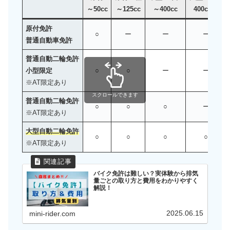
～50cc
～125cc
～400cc
400cc超
原付免許
○
ー
ー
ー
普通自動車免許
普通自動二輪免許
小型限定
○
○
ー
ー
※AT限定あり
スクロールできます
普通自動二輪免許
○
○
○
ー
※AT限定あり
大型自動二輪免許
○
○
○
○
※AT限定あり
バイク免許は難しい？実体験から排気
量ごとの取り方と費用をわかりやすく
解説！
2025.06.15
mini-rider.com