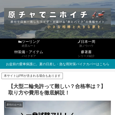
🏍ツーリング
🗾日本一周
絶景ルート
旅ノウハウ
🧤装備・アイテム
📘著書
バイクギア
シリーズ紹介
お盆前の愛車保護に。夏の日差し・急な雨対策バイクカバーはこちら
本サイトはPRが含まれる場合もあります
【大型二輪免許って難しい？合格率は？】
取り方や費用を徹底解説！
原付のルール