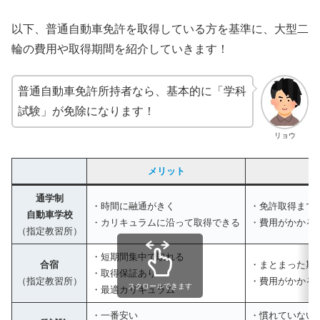
以下、普通自動車免許を取得している方を基準に、大型二
輪の費用や取得期間を紹介していきます！
普通自動車免許所持者なら、基本的に「学科
試験」が免除になります！
リョウ
メリット
デ
通学制
・時間に融通がきく
・免許取得まで
自動車学校
・カリキュラムに沿って取得できる
・費用がかかる
（指定教習所）
・短期間集中で取れる
合宿
・まとまった期
・取得保証あり
（指定教習所）
・費用がかかる
スクロールできます
・最適カリキュラム
・一番安い
・慣れていない