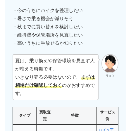
・今のうちにバイクを整理したい
・暑さで乗る機会が減りそう
・秋までに買い替えを検討したい
・維持費や保管場所を見直したい
・高いうちに手放せるか知りたい
夏は、乗り換えや保管環境を見直す人
が増える時期です。
リョウ
いきなり売る必要はないので、
まずは
相場だけ確認しておく
のがおすすめで
す。
買取査
サービス
タイプ
特徴
定
例
バイク王