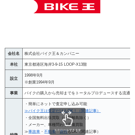
会社名
株式会社バイク王＆カンパニー
本社
東京都港区海岸3-9-15 LOOP-X13階
1998年9月
設立
※創業1994年9月
事業
バイクの購入から売却までをトータルプロデュースする流通サ
・簡単にネットで査定申し込み可能
≫バイク王は査定だけもOK！（関連記事）
・全国無料出張買取（一部離島除く）
・メーカー、車種問わず高価買取
スクロールできます
≫
事故車
・
不動車
・
原付
もOK（関連記事）
特徴