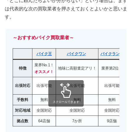
「どこに頼んだらよいか分からない」という場合は、まず
は代表的な次の買取業者を押さえておくとよいかと思いま
す。
～おすすめバイク買取業者～
バイク王
バイクワン
バイクランド
バ
業界No.1！
特徴
地味に高額査定アリ！
業界第2位！
特
オススメ！
出張対応
出張可能
出張可能
出張可能
手数料
無料
無料
無料
スクロールできます
対応地域
全国対応
全国対応
全国対応
拠点数
64店舗
7か所
9店舗