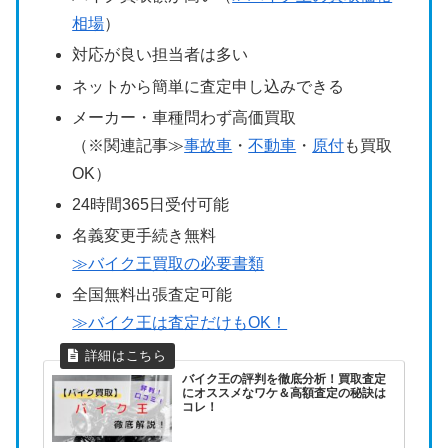
相場
）
対応が良い担当者は多い
ネットから簡単に査定申し込みできる
メーカー・車種問わず高価買取
（※関連記事≫
事故車
・
不動車
・
原付
も買取
OK）
24時間365日受付可能
名義変更手続き無料
≫バイク王買取の必要書類
全国無料出張査定可能
≫バイク王は査定だけもOK！
バイク王の評判を徹底分析！買取査定
にオススメなワケ＆高額査定の秘訣は
コレ！