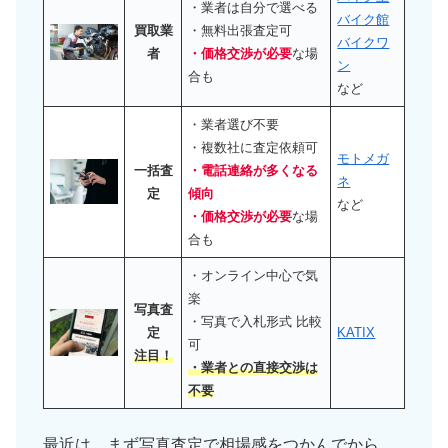
・業者は自分で選べる
バイク館
買取業
・無料出張査定可
バイクワ
者
・価格交渉が必要
な場
ン
合も
など
・業者選び不要
・複数社に査定依頼可
モトメガ
一括査
・電話連絡が多くなる
ネ
定
傾向
など
・価格交渉が必要
な場
合も
・オンライン中心で気
楽
写真査
・写真で入札形式 比較
定
KATIX
可
注目！
・業者との直接交渉は
不要
最近は、まず写真査定で相場感をつかんでから、