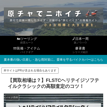
🏍ツーリング
🗾日本一周
絶景ルート
旅ノウハウ
🧤装備・アイテム
📘著書
バイクギア
シリーズ紹介
夏本番の強い日差し・急な雨対策に。愛車を守るバイクカバーはこちら
本サイトはPRが含まれる場合もあります
【買取相場は？】FLSTCヘリテイジソフテ
イルクラシックの高額査定のコツ！
バイク売却