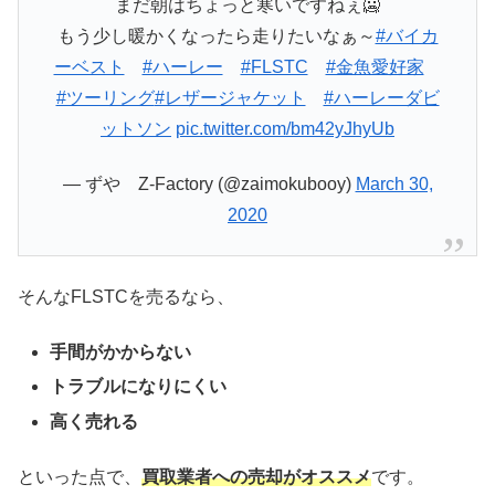
まだ朝はちょっと寒いですねぇ🥶
もう少し暖かくなったら走りたいなぁ～
#バイカ
ーベスト
#ハーレー
#FLSTC
#金魚愛好家
#ツーリング
#レザージャケット
#ハーレーダビ
ットソン
pic.twitter.com/bm42yJhyUb
— ずや Z-Factory (@zaimokubooy)
March 30,
2020
そんなFLSTCを売るなら、
手間がかからない
トラブルになりにくい
高く売れる
といった点で、
買取業者への売却がオススメ
です。