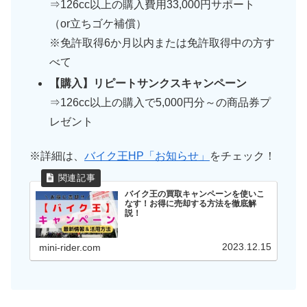
⇒126cc以上の購入費用33,000円サポート
（or立ちゴケ補償）
※免許取得6か月以内または免許取得中の方す
べて
【購入】リピートサンクスキャンペーン
⇒126cc以上の購入で5,000円分～の商品券プ
レゼント
※詳細は、
バイク王HP「お知らせ」
をチェック！
バイク王の買取キャンペーンを使いこ
なす！お得に売却する方法を徹底解
説！
2023.12.15
mini-rider.com