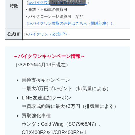
スクロールできます
（
≫バイクワンは店舗持ち込み不可
）
特徴
・事故・不動車の買取可
・バイクローン一括清算可 など
（≫バイクワン買取の評判はこちら（関連記事））
公式HP
≫
バイクワン（公式HP）
～バイクワンキャンペーン情報～
（※2025年4月13日現在）
乗換支援キャンペーン
⇒最大3万円プレゼント（排気量による）
LINE友達追加クーポン
⇒買取成約時に最大+3万円（排気量による）
買取強化車種
ホンダ：Gold Wing（SC79/68/47）、
CBX400F2＆1/CBR400F2＆1