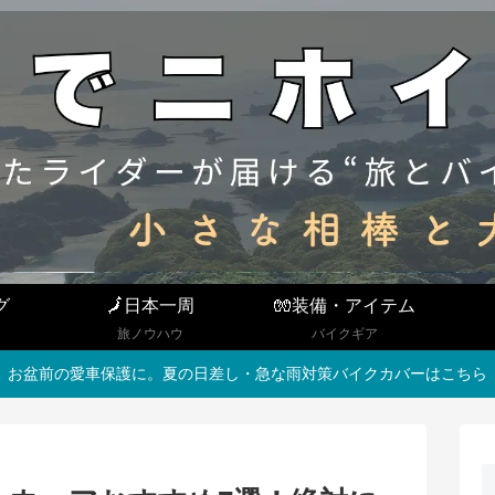
グ
🗾日本一周
🧤装備・アイテム
旅ノウハウ
バイクギア
お盆前の愛車保護に。夏の日差し・急な雨対策バイクカバーはこちら