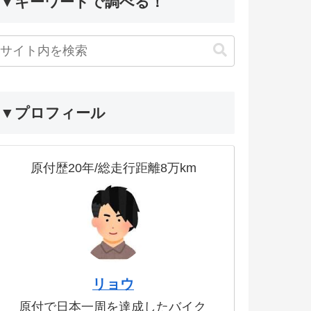
▼キーワードで調べる！
▼プロフィール
原付歴20年/総走行距離8万km
リョウ
原付で日本一周を達成したバイク