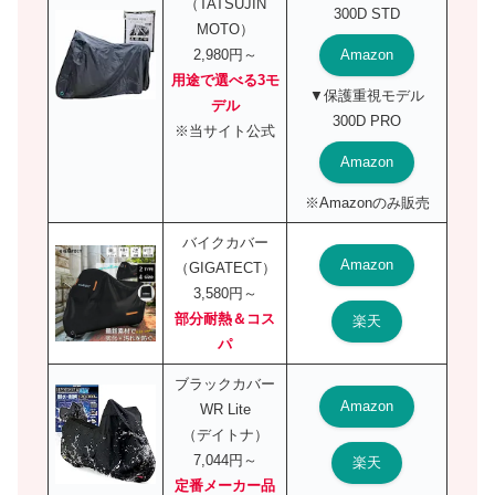
（TATSUJIN
300D STD
MOTO）
Amazon
2,980円～
用途で選べる3モ
▼保護重視モデル
デル
300D PRO
※当サイト公式
Amazon
※Amazonのみ販売
バイクカバー
Amazon
（GIGATECT）
3,580円～
部分耐熱＆コス
楽天
パ
ブラックカバー
Amazon
WR Lite
（デイトナ）
7,044円～
楽天
定番メーカー品