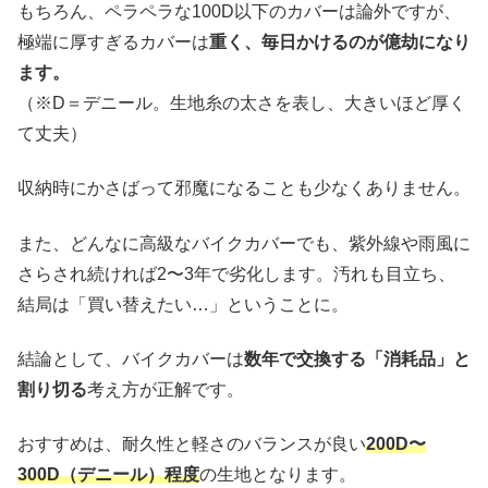
もちろん、ペラペラな100D以下のカバーは論外ですが、
極端に厚すぎるカバーは
重く、毎日かけるのが億劫になり
ます。
（※D＝デニール。生地糸の太さを表し、大きいほど厚く
て丈夫）
収納時にかさばって邪魔になることも少なくありません。
また、どんなに高級なバイクカバーでも、紫外線や雨風に
さらされ続ければ2〜3年で劣化します。汚れも目立ち、
結局は「買い替えたい…」ということに。
結論として、バイクカバーは
数年で交換する「消耗品」と
割り切る
考え方が正解です。
おすすめは、耐久性と軽さのバランスが良い
200D〜
300D（デニール）程度
の生地となります。