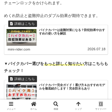
チェーンロックをかけられます。
めくれ防止と盗難抑止のダブル効果が期待できます。
バイクカバーは盗難対策になる？防犯効果やおす
すめの使い方を解説
2026.07.18
mini-rider.com
▼バイクカバー選びを
もっと詳しく知りたい
方はこちらも
チェック！
バイクカバー完全ガイド！選び方＆おすすめモデ
ルを徹底紹介します！完全防水もあり
2026.08.01
mini-rider.com
メニュー
ホーム
検索
トップ
サイドバー