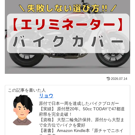
2026.07.14
この記事を書いた人
リョウ
原付で日本一周を達成したバイクブロガー
【実績】 原付歴20年。50cc TODAYで47都道
府県を完全走破！
【資格】 大型二輪免許保持。原付から大型ま
で全方位でバイクを愛好
【著書】 Amazon Kindle本『原チャでニホイ