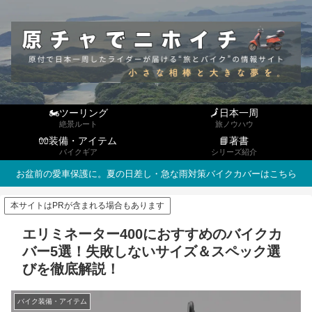
🏍ツーリング
🗾日本一周
絶景ルート
旅ノウハウ
🧤装備・アイテム
📘著書
バイクギア
シリーズ紹介
お盆前の愛車保護に。夏の日差し・急な雨対策バイクカバーはこちら
本サイトはPRが含まれる場合もあります
エリミネーター400におすすめのバイクカ
バー5選！失敗しないサイズ＆スペック選
びを徹底解説！
バイク装備・アイテム