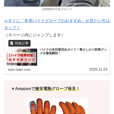
KEMIMOTO冬グローブ
≫すぐに「冬用バイクグローブのおすすめ」が見たい方は
タップ！
（※ページ内にジャンプします）
バイクの冬対策完全ガイド！寒さしのぐ防寒グッ
ズを徹底解説！
2025.11.24
mini-rider.com
▼Amazonで
激安電熱グローブ発見！