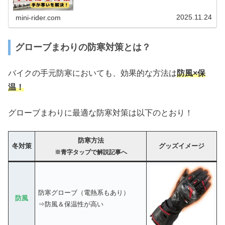
2025.11.24
mini-rider.com
グローブまわりの防寒対策とは？
バイクの手元防寒においても、効果的な方法は
防風×保
温！
グローブまわりに最適な防寒対策は以下のとおり！
防寒方法
冬対策
グッズイメージ
※青字タップで解説記事へ
防寒グローブ（電熱系もあり）
防風
⇒防風＆保温性が高い