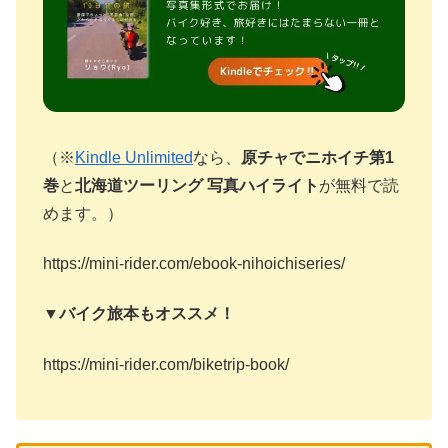
（※
Kindle Unlimited
なら、
原チャでニホイチ第1
巻
と
北海道ツーリング 写真ハイライト
が無料で読
めます。）
https://mini-rider.com/ebook-nihoichiseries/
▼バイク旅本もオススメ！
https://mini-rider.com/biketrip-book/