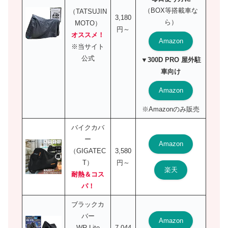
（BOX等搭載車な
（TATSUJIN
3,180
ら）
MOTO）
円～
オススメ！
Amazon
※当サイト
公式
▼300D PRO 屋外駐
車向け
Amazon
※Amazonのみ販売
バイクカバ
ー
Amazon
（GIGATEC
3,580
T）
円～
楽天
耐熱＆コス
パ！
ブラックカ
バー
Amazon
WR Lite
7,044