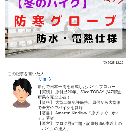
2025.12.22
この記事を書いた人
リョウ
原付で日本一周を達成したバイクブロガー
【実績】 原付歴20年。50cc TODAYで47都道
府県を完全走破！
【資格】 大型二輪免許保持。原付から大型ま
で全方位でバイクを愛好
【著書】 Amazon Kindle本『原チャでニホイ
チ』著者
【運営】 ブログ歴5年超・記事数850本以上の
「バイクの達人」