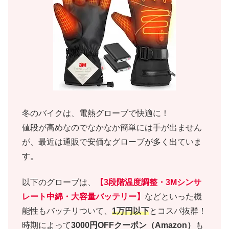
冬のバイクは、電熱グローブで快適に！
値段が高めなのでなかなか簡単には手が出ません
が、最近は通販で安価なグローブが多く出ていま
す。
以下のグローブは、
【3段階温度調整・3Mシンサ
レート中綿・大容量バッテリー】
などといった機
能性もバッチリついて、
1万円以下
とコスパ抜群！
時期によって
3000円OFFクーポン（Amazon）
も