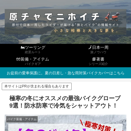
🏍ツーリング
🗾日本一周
絶景ルート
旅ノウハウ
🧤装備・アイテム
📘著書
バイクギア
シリーズ紹介
お盆前の愛車保護に。夏の日差し・急な雨対策バイクカバーはこちら
本サイトはPRが含まれる場合もあります
極寒の冬にオススメの最強バイクグローブ
9選！防水防寒で冷気をシャットアウト！
バイク装備・アイテム