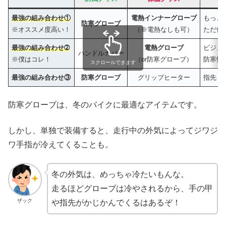
最強の組み合わせ①
電熱インナーグローブ
もっと
防寒グローブ
※オススメ度高い！
（※電熱なしも可）
ただ値
最強の組み合わせ➁
電熱グローブ
ビジュ
ハンドルカバー
※僕はコレ！
（or防寒グローブ）
防寒性
スクロールできます
最強の組み合わせ③
防寒グローブ
グリップヒーター
指先・
防寒グローブは、冬のバイクに最適なアイテムです。
しかし、単独で装備すると、走行中の外気によってジワジ
ワ手指が冷えてくることも。
冬の外気は、めっちゃ冷たいもんな。
走るほどグローブは冷やされるから、手の甲
ザック
や指先がかじかんでくるはあるぞ！