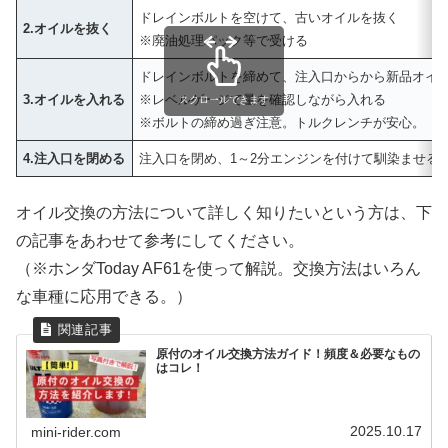
ドレインボルトを空けて、古いオイルを抜く
2.オイルを抜く
※廃油処理パック等で受ける
ドレインボルトを締めて、注入口からから新品オイ
3.オイルを入れる
※レベルゲージで量を確認しながら入れる
スクロールできます
※ボルトの締め過ぎ注意。トルクレンチが安心。
4.注入口を閉める
注入口を閉め、1～2分エンジンを付けて馴染ませる
オイル交換の方法について詳しく知りたいという方は、下
の記事をあわせて参考にしてください。
（※ホンダToday AF61を使って解説。交換方法はいろん
な車種に応用できる。）
原付のオイル交換方法ガイド！頻度＆必要なもの
はコレ！
2025.10.17
mini-rider.com