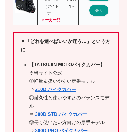
（デイト
円～
楽天
ナ）
メーカー品
▼「どれを選べばいいか迷う…」という方
に
【TATSUJIN MOTOバイクカバー】
※当サイト公式
①軽量＆扱いやすい定番モデル
⇒
210D バイクカバー
②耐久性と使いやすさのバランスモデ
ル
⇒
300D STD バイクカバー
③長く使いたい方向けの厚手モデル
⇒
300D PRO バイクカバー