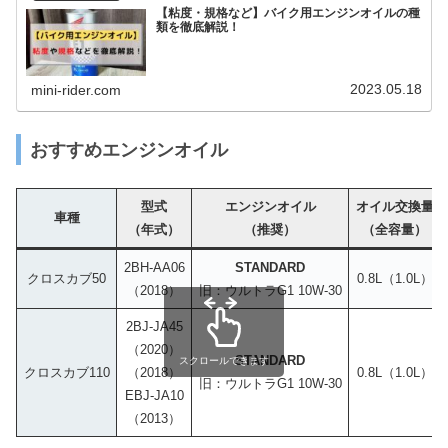
【粘度・規格など】バイク用エンジンオイルの種
類を徹底解説！
2023.05.18
mini-rider.com
おすすめエンジンオイル
型式
エンジンオイル
オイル交換量
車種
（年式）
（推奨）
（全容量）
2BH-AA06
STANDARD
クロスカブ50
0.8L（1.0L）
（2018）
旧：ウルトラG1 10W-30
2BJ-JA45
（2020）
STANDARD
スクロールできます
クロスカブ110
（2018）
0.8L（1.0L）
旧：ウルトラG1 10W-30
EBJ-JA10
（2013）