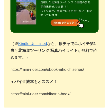
（※
Kindle Unlimited
なら、
原チャでニホイチ第1
巻
と
北海道ツーリング 写真ハイライト
が無料で読
めます。）
https://mini-rider.com/ebook-nihoichiseries/
▼バイク旅本もオススメ！
https://mini-rider.com/biketrip-book/