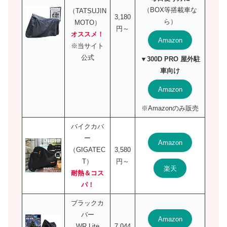
（BOX等搭載車な
（TATSUJIN
3,180
ら）
MOTO）
円～
オススメ！
Amazon
※当サイト
公式
▼300D PRO 屋外駐
車向け
Amazon
※Amazonのみ販売
バイクカバ
ー
Amazon
（GIGATEC
3,580
T）
円～
楽天
耐熱＆コス
パ！
ブラックカ
バー
Amazon
WR Lite
7,044