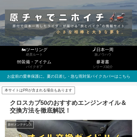
🏍ツーリング
🗾日本一周
絶景ルート
旅ノウハウ
🧤装備・アイテム
📘著書
バイクギア
シリーズ紹介
お盆前の愛車保護に。夏の日差し・急な雨対策バイクカバーはこちら
本サイトはPRが含まれる場合もあります
クロスカブ50のおすすめエンジンオイル＆
交換方法を徹底解説！
原付メンテナンス