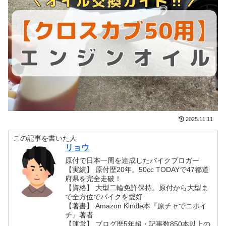
2025.11.11
この記事を書いた人
リョウ
原付で日本一周を達成したバイクブロガー
【実績】 原付歴20年。50cc TODAYで47都道
府県を完全走破！
【資格】 大型二輪免許保持。原付から大型ま
で全方位でバイクを愛好
【著書】 Amazon Kindle本『原チャでニホイ
チ』著者
【運営】 ブログ歴5年超・記事数850本以上の