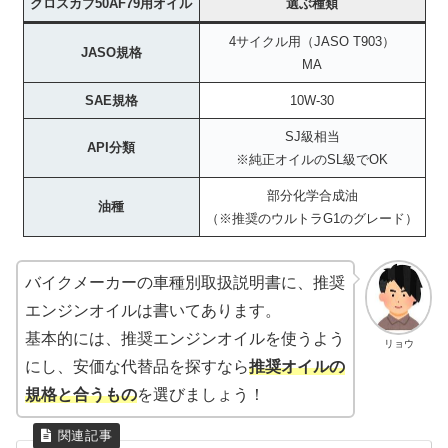
クロスカブ50AF79用オイル
選ぶ種類
4サイクル用（JASO T903）
JASO規格
MA
SAE規格
10W-30
SJ級相当
API分類
※純正オイルのSL級でOK
部分化学合成油
油種
（※推奨のウルトラG1のグレード）
バイクメーカーの車種別取扱説明書に、推奨
エンジンオイルは書いてあります。
基本的には、推奨エンジンオイルを使うよう
リョウ
にし、安価な代替品を探すなら
推奨オイルの
規格と合うもの
を選びましょう！