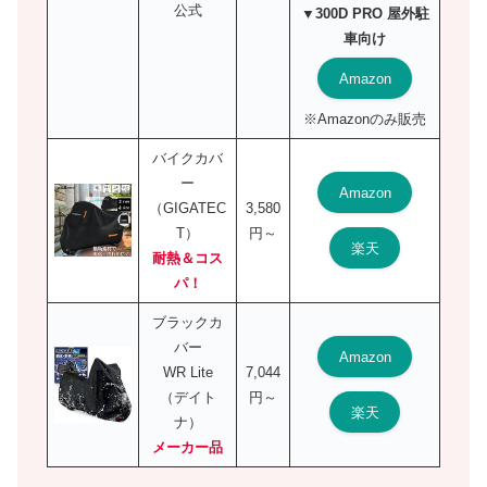
公式
▼300D PRO 屋外駐
車向け
Amazon
※Amazonのみ販売
バイクカバ
ー
Amazon
（GIGATEC
3,580
T）
円～
楽天
耐熱＆コス
パ！
ブラックカ
バー
Amazon
WR Lite
7,044
（デイト
円～
楽天
ナ）
メーカー品