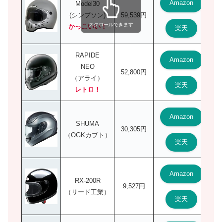
Amazon
Model30
(シンプソン)
59,539円
スクロールできます
かっこいい！
楽天
RAPIDE
Amazon
NEO
52,800円
（アライ）
楽天
レトロ！
Amazon
SHUMA
30,305円
（OGKカブト）
楽天
Amazon
RX-200R
9,527円
（リード工業）
楽天