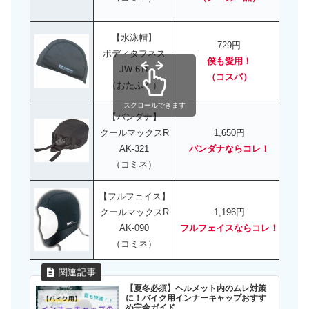
【水泳帽】
729円
ボディタフネス
僕も愛用！
JW-611
（コスパ）
（おたふく）
スクロールできます
【バンダナ】
クールマックスR
1,650円
AK-321
バンダナならコレ！
（コミネ）
【フルフェイス】
クールマックスR
1,196円
AK-090
フルフェイスならコレ！
（コミネ）
【夏冬必須】ヘルメット内のムレ対策
に！バイク用インナーキャップおすす
め完全ガイド