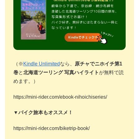
（※
Kindle Unlimited
なら、
原チャでニホイチ第1
巻
と
北海道ツーリング 写真ハイライト
が無料で読
めます。）
https://mini-rider.com/ebook-nihoichiseries/
▼バイク旅本もオススメ！
https://mini-rider.com/biketrip-book/