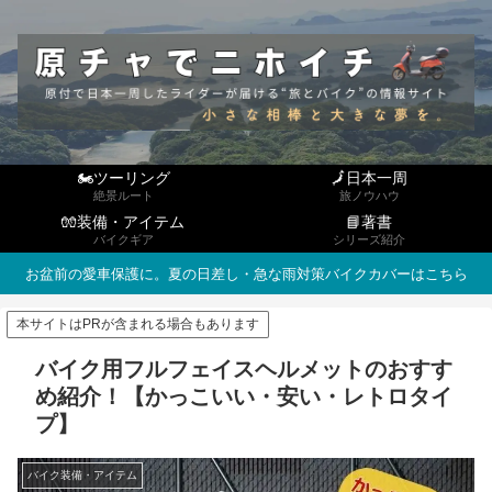
🏍ツーリング
🗾日本一周
絶景ルート
旅ノウハウ
🧤装備・アイテム
📘著書
バイクギア
シリーズ紹介
お盆前の愛車保護に。夏の日差し・急な雨対策バイクカバーはこちら
本サイトはPRが含まれる場合もあります
バイク用フルフェイスヘルメットのおすす
め紹介！【かっこいい・安い・レトロタイ
プ】
バイク装備・アイテム