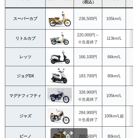
（税込）
スーパーカブ
236,500円
105km/L
220,000円～
リトルカブ
113km/L
※生産終了
レッツ
166,100円
66km/L
ジョグDX
183,700円
80km/L
328,900円
マグナフィフティ
105km/L
※生産終了
284,900円
ジャズ
100km/L超
6
※生産終了
ビーノ
203,500円
80km/L