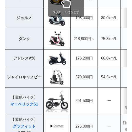
スクロールできます
ジョルノ
198,000円
80.0km/L
ダンク
218,900円～
75.3km/L
アドレスV50
178,200円
66.0km/L
ジャイロキャノピー
570,900円
54.5km/L
航
【電動バイク】
291,500円
ー
5
マーベリックS1
※1
【電動バイク】
航続距
グラフィット
275,000円
ー
※1