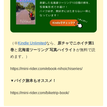
（※
Kindle Unlimited
なら、
原チャでニホイチ第1
巻
と
北海道ツーリング 写真ハイライト
が無料で読
めます。）
https://mini-rider.com/ebook-nihoichiseries/
▼バイク旅本もオススメ！
https://mini-rider.com/biketrip-book/