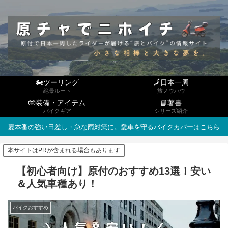
🏍ツーリング
🗾日本一周
絶景ルート
旅ノウハウ
🧤装備・アイテム
📘著書
バイクギア
シリーズ紹介
夏本番の強い日差し・急な雨対策に。愛車を守るバイクカバーはこちら
本サイトはPRが含まれる場合もあります
【初心者向け】原付のおすすめ13選！安い
＆人気車種あり！
バイクおすすめ