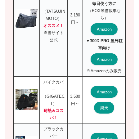
毎日使う方に
ー
（BOX等搭載車な
（TATSUJIN
3,180
ら）
MOTO）
円～
オススメ！
Amazon
※当サイト
公式
▼300D PRO 屋外駐
車向け
Amazon
※Amazonのみ販売
バイクカバ
ー
Amazon
（GIGATEC
3,580
T）
円～
楽天
耐熱＆コス
パ！
ブラックカ
バー
Amazon