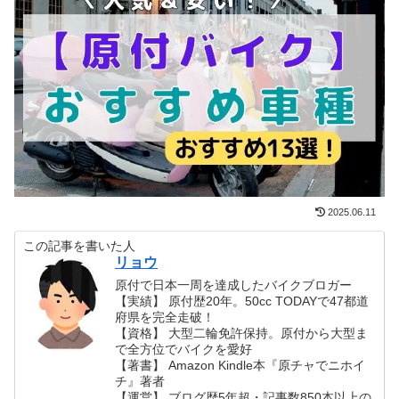
2025.06.11
この記事を書いた人
リョウ
原付で日本一周を達成したバイクブロガー
【実績】 原付歴20年。50cc TODAYで47都道
府県を完全走破！
【資格】 大型二輪免許保持。原付から大型ま
で全方位でバイクを愛好
【著書】 Amazon Kindle本『原チャでニホイ
チ』著者
【運営】 ブログ歴5年超・記事数850本以上の