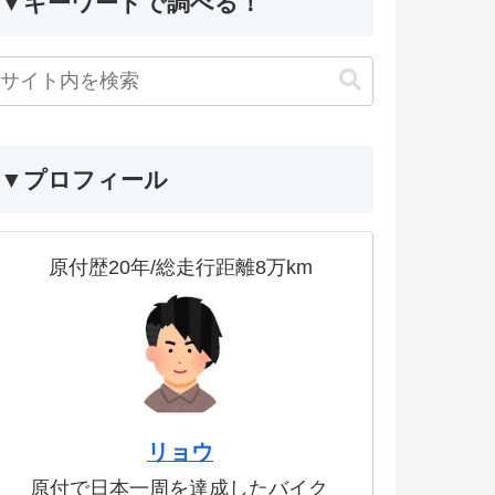
▼キーワードで調べる！
▼プロフィール
原付歴20年/総走行距離8万km
リョウ
原付で日本一周を達成したバイク