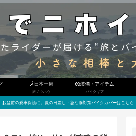
グ
🗾日本一周
🧤装備・アイテム
旅ノウハウ
バイクギア
お盆前の愛車保護に。夏の日差し・急な雨対策バイクカバーはこちら