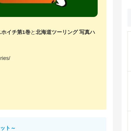
ニホイチ第1巻
と
北海道ツーリング 写真ハ
ries/
ット～