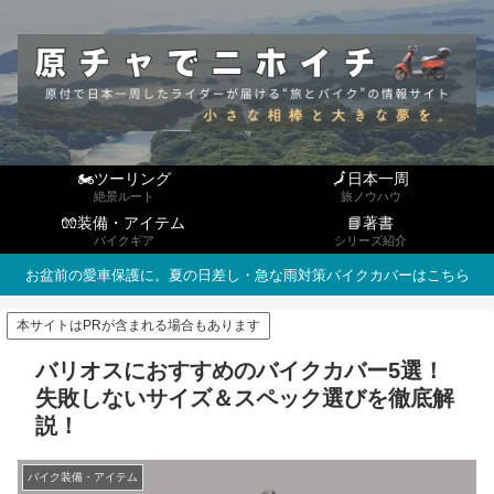
🏍ツーリング
🗾日本一周
絶景ルート
旅ノウハウ
🧤装備・アイテム
📘著書
バイクギア
シリーズ紹介
お盆前の愛車保護に。夏の日差し・急な雨対策バイクカバーはこちら
本サイトはPRが含まれる場合もあります
バリオスにおすすめのバイクカバー5選！
失敗しないサイズ＆スペック選びを徹底解
説！
バイク装備・アイテム