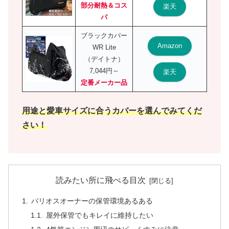
部分耐熱＆コス
楽天
パ
ブラックカバー
Amazon
WR Lite
（デイトナ）
7,044円～
楽天
定番メーカー品
用途と愛車サイズに合うカバーを選んでみてくだ
さい！
読みたい所に飛べる目次
バリオスオーナーの保管環境あるある
屋外保管でもキレイに維持したい