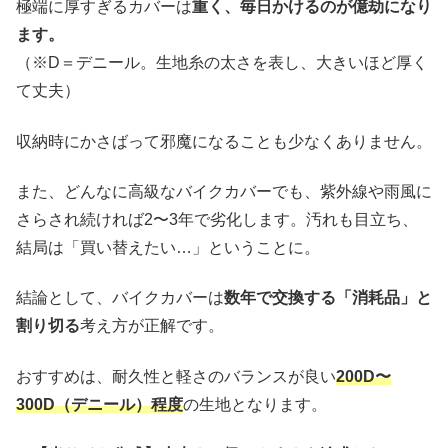
極端に厚すぎるカバーは
重く、毎日かけるのが億劫になり
ます。
（※D＝デニール。生地糸の太さを表し、大きいほど厚く
て丈夫）
収納時にかさばって邪魔になることも少なくありません。
また、どんなに高級なバイクカバーでも、紫外線や雨風に
さらされ続ければ2〜3年で劣化します。汚れも目立ち、
結局は「買い替えたい…」ということに。
結論として、バイクカバーは
数年で交換する「消耗品」と
割り切る
考え方が正解です。
おすすめは、耐久性と軽さのバランスが良い
200D〜
300D（デニール）程度
の生地となります。