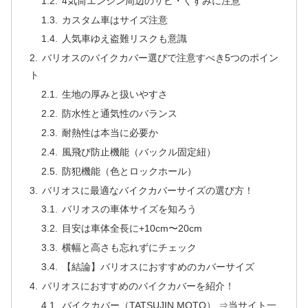
4気筒エンジン周辺のサビ・くすみに注意
カスタム車はサイズ注意
人気車ゆえ盗難リスクも意識
バリオスのバイクカバー選びで注意すべき5つのポイン
ト
生地の厚みと扱いやすさ
防水性と通気性のバランス
耐熱性は本当に必要か
風飛び防止機能（バックル固定紐）
防犯機能（色とロックホール）
バリオスに最適なバイクカバーサイズの選び方！
バリオスの車体サイズを知ろう
目安は車体全長に+10cm〜20cm
横幅と高さも忘れずにチェック
【結論】バリオスにおすすめのカバーサイズ
バリオスにおすすめのバイクカバーを紹介！
バイクカバー（TATSUJIN MOTO） ⇒当サイト一