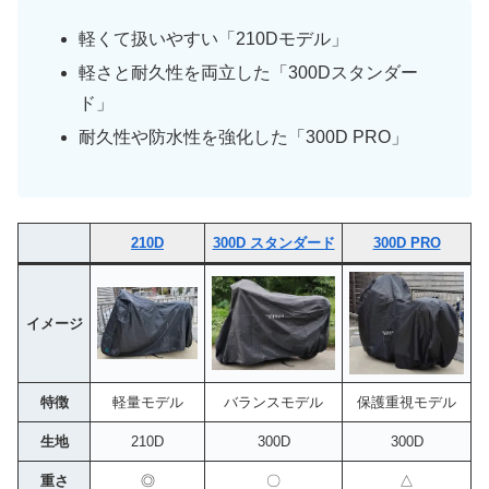
軽くて扱いやすい「210Dモデル」
軽さと耐久性を両立した「300Dスタンダー
ド」
耐久性や防水性を強化した「300D PRO」
210D
300D スタンダード
300D PRO
イメージ
特徴
軽量モデル
バランスモデル
保護重視モデル
生地
210D
300D
300D
重さ
◎
〇
△