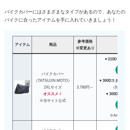
バイクカバーにはさまざまなタイプがあるので、あなたの
バイクに合ったアイテムを手に入れていきましょう！
参考価格
アイテム
商品
リン
※変更あり
▼210D 軽量
Ama
バイクカバー
▼300Dスタンダ
（TATSUJIN MOTO）
（対応サイ
2XLサイズ
3,780円～
▼300D PR
オススメ！
※当サイト公式
Ama
※Amazo
Ama