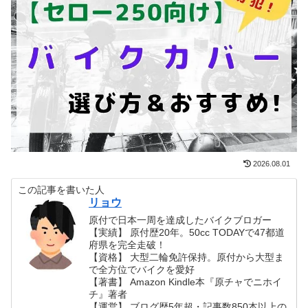
2026.08.01
この記事を書いた人
リョウ
原付で日本一周を達成したバイクブロガー
【実績】 原付歴20年。50cc TODAYで47都道
府県を完全走破！
【資格】 大型二輪免許保持。原付から大型ま
で全方位でバイクを愛好
【著書】 Amazon Kindle本『原チャでニホイ
チ』著者
【運営】 ブログ歴5年超・記事数850本以上の