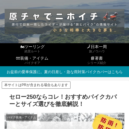
🏍ツーリング
🗾日本一周
絶景ルート
旅ノウハウ
🧤装備・アイテム
📘著書
バイクギア
シリーズ紹介
お盆前の愛車保護に。夏の日差し・急な雨対策バイクカバーはこちら
本サイトはPRが含まれる場合もあります
セロー250ならコレ！おすすめバイクカバ
ーとサイズ選びを徹底解説！
バイク装備・アイテム