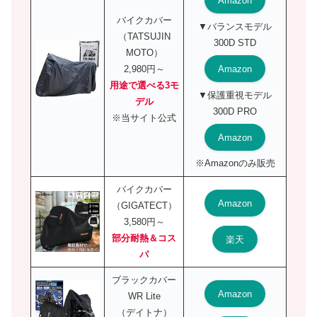
Amazon
バイクカバー
▼バランスモデル
（TATSUJIN
300D STD
MOTO）
Amazon
2,980円～
用途で選べる3モ
▼保護重視モデル
デル
300D PRO
※当サイト公式
Amazon
※Amazonのみ販売
バイクカバー
Amazon
（GIGATECT）
3,580円～
部分耐熱＆コス
楽天
パ
ブラックカバー
Amazon
WR Lite
（デイトナ）