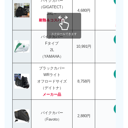
バイクカバー
（GIGATECT）
4,680円
3XL～
楽
耐熱＆コスパ！
楽天P
スクロールできます
バイクカバー
Ama
Fタイプ
10,991円
2L
楽
（YAMAHA）
ブラックカバー
Ama
WRライト
オフロードサイズ
8,758円
（デイトナ）
楽
メーカー品
Ama
バイクカバー
2,880円
（Favoto）
楽