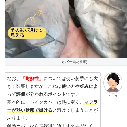
カバー素材比較
なお、
「耐熱性」
については使い勝手にも大
きく影響しますが、これは
使い方や好みによ
って評価が分かれるポイント
です。
リョウ
基本的に、バイクカバーは熱に弱く、
マフラ
ーが熱い状態で掛ける
と溶けてしまうことが
あります。
耐熱カバーなら走行後に冷ます必要がなく、