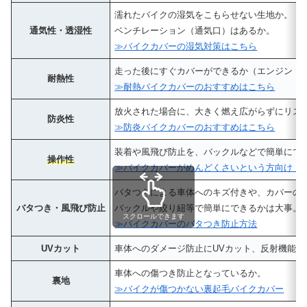
濡れたバイクの湿気をこもらせない生地か。
通気性・透湿性
ベンチレーション（通気口）はあるか。
≫バイクカバーの湿気対策はこちら
走った後にすぐカバーができるか（エンジン・
耐熱性
≫耐熱バイクカバーのおすすめはこちら
放火された場合に、大きく燃え広がらずにリス
防炎性
≫防炎バイクカバーのおすすめはこちら
装着や風飛び防止を、バックルなどで簡単にで
操作性
≫バイクカバーがめんどくさいという方向け！
バタつきによる車体へのキズ付きや、カバーの
バタつき・風飛び防止
バックルや絞り紐等で簡単にできるかは大事。
スクロールできます
≫バイクカバーのバタつき防止方法
UVカット
車体へのダメージ防止にUVカット、反射機能が
車体への傷つき防止となっているか。
裏地
≫バイクが傷つかない裏起毛バイクカバー