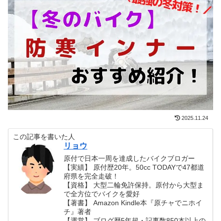
2025.11.24
この記事を書いた人
リョウ
原付で日本一周を達成したバイクブロガー
【実績】 原付歴20年。50cc TODAYで47都道
府県を完全走破！
【資格】 大型二輪免許保持。原付から大型ま
で全方位でバイクを愛好
【著書】 Amazon Kindle本『原チャでニホイ
チ』著者
【運営】 ブログ歴5年超・記事数850本以上の