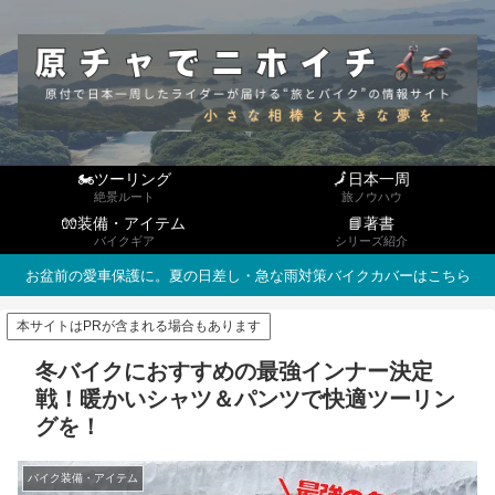
🏍ツーリング
🗾日本一周
絶景ルート
旅ノウハウ
🧤装備・アイテム
📘著書
バイクギア
シリーズ紹介
お盆前の愛車保護に。夏の日差し・急な雨対策バイクカバーはこちら
本サイトはPRが含まれる場合もあります
冬バイクにおすすめの最強インナー決定
戦！暖かいシャツ＆パンツで快適ツーリン
グを！
バイク装備・アイテム