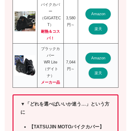
バイクカバ
ー
Amazon
（GIGATEC
3,580
T）
円～
楽天
耐熱＆コス
パ！
ブラックカ
バー
Amazon
WR Lite
7,044
（デイト
円～
楽天
ナ）
メーカー品
▼「どれを選べばいいか迷う…」という方
に
【TATSUJIN MOTOバイクカバー】