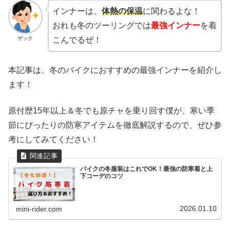
インナーは、
体熱の保温
に関わるよな！
おれも冬のツーリングでは
最強インナー
を着
ザック
こんでるぜ！
本記事は、冬のバイクにおすすめの最強インナーを紹介し
ます！
原付歴15年以上＆冬でも原チャを乗り回す僕が、寒い季
節にぴったりの防寒アイテムを徹底解説するので、ぜひ参
考にしてみてください！
バイクの冬服装はこれでOK！最強の防寒着と上
下コーデのコツ
2026.01.10
mini-rider.com