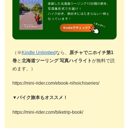
（※
Kindle Unlimited
なら、
原チャでニホイチ第1
巻
と
北海道ツーリング 写真ハイライト
が無料で読
めます。）
https://mini-rider.com/ebook-nihoichiseries/
▼バイク旅本もオススメ！
https://mini-rider.com/biketrip-book/