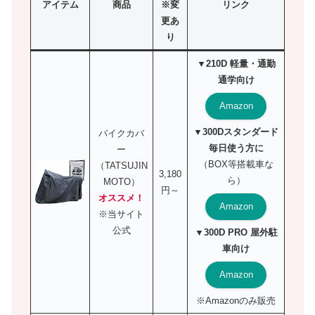
アイテム
商品
※変
リンク
更あ
り
▼210D 軽量・通勤
通学向け
Amazon
▼300Dスタンダード
バイクカバ
毎日使う方に
ー
（BOX等搭載車な
（TATSUJIN
3,180
ら）
MOTO）
円～
オススメ！
Amazon
※当サイト
公式
▼300D PRO 屋外駐
車向け
Amazon
※Amazonのみ販売