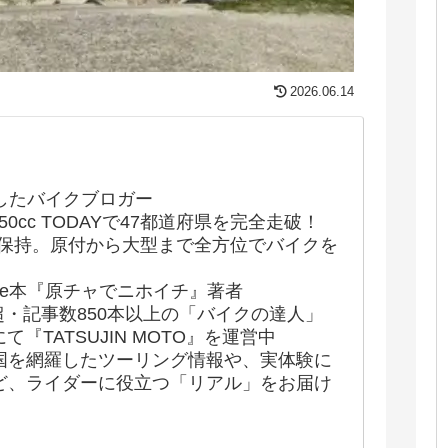
2026.06.14
したバイクブロガー
50cc TODAYで47都道府県を完全走破！
許保持。原付から大型まで全方位でバイクを
indle本『原チャでニホイチ』著者
超・記事数850本以上の「バイクの達人」
にて『TATSUJIN MOTO』を運営中
国を網羅したツーリング情報や、実体験に
ど、ライダーに役立つ「リアル」をお届け