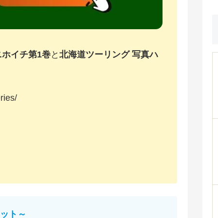
ニホイチ第1巻
と
北海道ツーリング 写真ハ
ries/
ット～