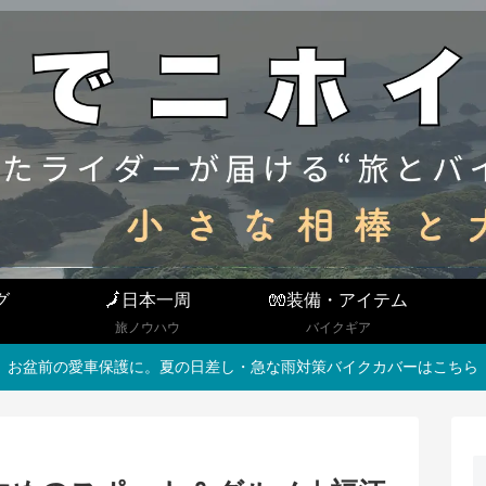
グ
🗾日本一周
🧤装備・アイテム
旅ノウハウ
バイクギア
お盆前の愛車保護に。夏の日差し・急な雨対策バイクカバーはこちら