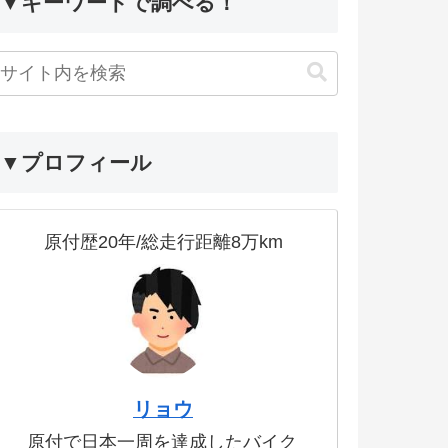
▼キーワードで調べる！
▼プロフィール
原付歴20年/総走行距離8万km
リョウ
原付で日本一周を達成したバイク