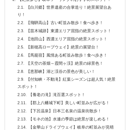
【白川郷】世界遺産の合掌造り！絶景展望台あ
り！
【飛騨高山】古い町並み散歩！食べ歩き！
【苗木城跡】東濃エリア屈指の絶景スポット！
【池田山】西濃エリア屈指の絶景スポット！
【新穂高ロープウェイ】絶景の展望台！
【馬籠宿】風情ある町並み散歩！食べ歩き！
【天空の茶畑～霞間ヶ渓】絶景の緑景色！
【恵那峡】湖と渓谷の景色が美しい！
【付知峡・不動滝】紅葉シーズンは超人気！絶景
スポット！
【養老の滝】滝百選スポット！
【郡上八幡城下町】美しい町並みが広がる！
【下呂温泉】日本三名泉の温泉街散歩！
【モネの池】水連の季節は絶景が楽しめる！
【金華山ドライブウェイ】岐阜の町並みが見晴