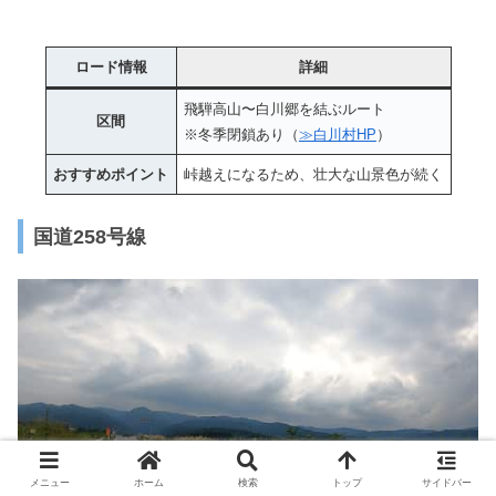
ロード情報
詳細
飛騨高山〜白川郷を結ぶルート
区間
※冬季閉鎖あり（
≫白川村HP
）
おすすめポイント
峠越えになるため、壮大な山景色が続く
国道258号線
メニュー
ホーム
検索
トップ
サイドバー