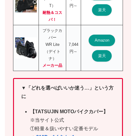
T）
円～
楽天
耐熱＆コス
パ！
ブラックカ
バー
Amazon
WR Lite
7,044
（デイト
円～
楽天
ナ）
メーカー品
▼「どれを選べばいいか迷う…」という方
に
【TATSUJIN MOTOバイクカバー】
※当サイト公式
①軽量＆扱いやすい定番モデル