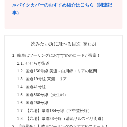
≫バイクカバーのおすすめ紹介はこちら（関連記
事）
読みたい所に飛べる目次
岐阜はツーリングにおすすめのロードが豊富！
せせらぎ街道
国道156号線 美濃～白川郷エリアの区間
国道19号線 東濃エリア
国道41号線
国道360号線（天生峠）
国道258号線
【穴場】県道184号線（下中笠松線）
【穴場】県道23号線（清流サルスベリ街道）
【絶景多し】岐阜ツーリングのおすすめスポット！