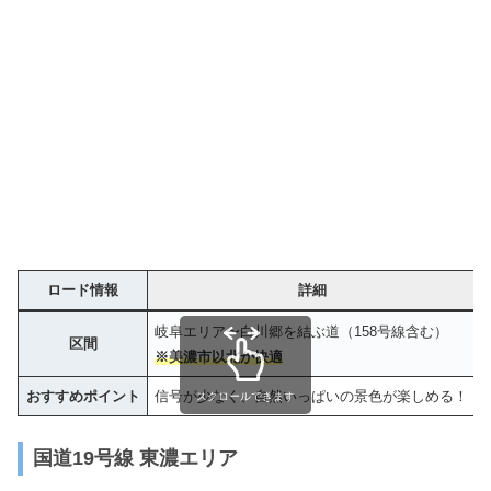
ロード情報
詳細
岐阜エリア〜白川郷を結ぶ道（158号線含む）
区間
※美濃市以北が快適
おすすめポイント
信号が少なく、自然いっぱいの景色が楽しめる！
スクロールできます
国道19号線 東濃エリア