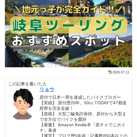
2026.07.11
この記事を書いた人
リョウ
原付で日本一周を達成したバイクブロガー
【実績】 原付歴20年。50cc TODAYで47都道
府県を完全走破！
【資格】 大型二輪免許保持。原付から大型ま
で全方位でバイクを愛好
【著書】 Amazon Kindle本『原チャでニホイ
チ』著者
【運営】 ブログ歴5年超・記事数850本以上の