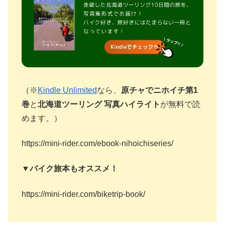
（※
Kindle Unlimited
なら、
原チャでニホイチ第1
巻
と
北海道ツーリング 写真ハイライト
が無料で読
めます。）
https://mini-rider.com/ebook-nihoichiseries/
▼バイク旅本もオススメ！
https://mini-rider.com/biketrip-book/