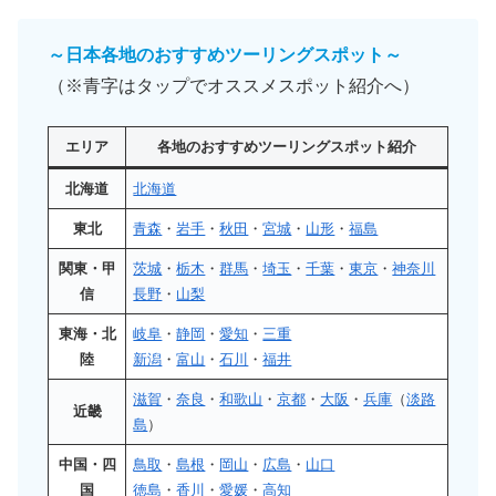
～日本各地のおすすめツーリングスポット～
（※青字はタップでオススメスポット紹介へ）
エリア
各地のおすすめツーリングスポット紹介
北海道
北海道
東北
青森
・
岩手
・
秋田
・
宮城
・
山形
・
福島
関東・甲
茨城
・
栃木
・
群馬
・
埼玉
・
千葉
・
東京
・
神奈川
信
長野
・
山梨
東海・北
岐阜
・
静岡
・
愛知
・
三重
陸
新潟
・
富山
・
石川
・
福井
滋賀
・
奈良
・
和歌山
・
京都
・
大阪
・
兵庫
（
淡路
近畿
島
）
中国・四
鳥取
・
島根
・
岡山
・
広島
・
山口
国
徳島
・
香川
・
愛媛
・
高知