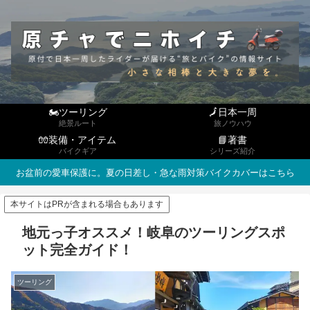
🏍ツーリング
🗾日本一周
絶景ルート
旅ノウハウ
🧤装備・アイテム
📘著書
バイクギア
シリーズ紹介
お盆前の愛車保護に。夏の日差し・急な雨対策バイクカバーはこちら
本サイトはPRが含まれる場合もあります
地元っ子オススメ！岐阜のツーリングスポ
ット完全ガイド！
ツーリング