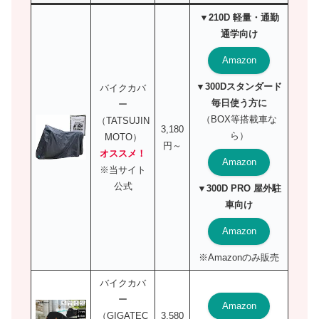
▼210D 軽量・通勤
通学向け
Amazon
▼300Dスタンダード
バイクカバ
毎日使う方に
ー
（BOX等搭載車な
（TATSUJIN
3,180
ら）
MOTO）
円～
オススメ！
Amazon
※当サイト
公式
▼300D PRO 屋外駐
車向け
Amazon
※Amazonのみ販売
バイクカバ
ー
Amazon
（GIGATEC
3,580