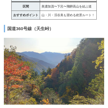
区間
美濃加茂〜下呂〜飛騨高山を結ぶ道
おすすめポイント
山・川・渓谷美も望める絶景ルート！
国道360号線（天生峠）