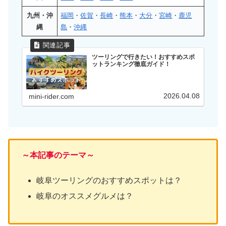
九州・沖
福岡
・
佐賀
・
長崎
・
熊本
・
大分
・
宮崎
・
鹿児
縄
島
・
沖縄
ツーリングで行きたい！おすすめスポ
ットランキング徹底ガイド！
2026.04.08
mini-rider.com
～本記事のテーマ～
岐阜ツーリングのおすすめスポットは？
岐阜のオススメグルメは？