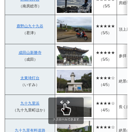
房総半
（南房総市）
（5/5
鹿野山九十九谷
★★★★★
頂上展
（君津）
（5/5）
成田山新勝寺
★★★★★
参拝＆
（成田）
（5/5）
太東埼灯台
★★★★☆
絶景の
（いすみ）
（4/5）
九十九里浜
★★★★☆
長く続
（九十九里町ほか）
（4/5）
スクロールできます
★★★★☆
九十九里有料道路
絶景の