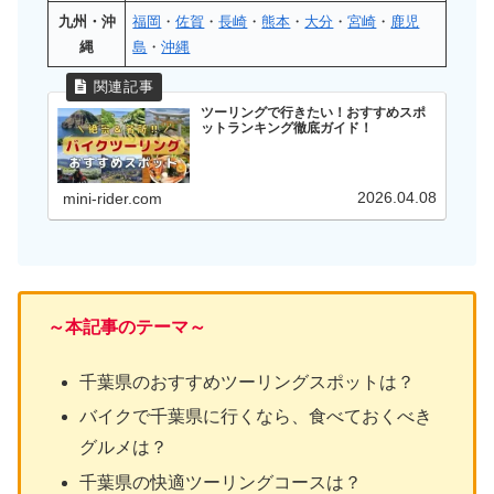
九州・沖
福岡
・
佐賀
・
長崎
・
熊本
・
大分
・
宮崎
・
鹿児
縄
島
・
沖縄
ツーリングで行きたい！おすすめスポ
ットランキング徹底ガイド！
2026.04.08
mini-rider.com
～本記事のテーマ～
千葉県のおすすめツーリングスポットは？
バイクで千葉県に行くなら、食べておくべき
グルメは？
千葉県の快適ツーリングコースは？