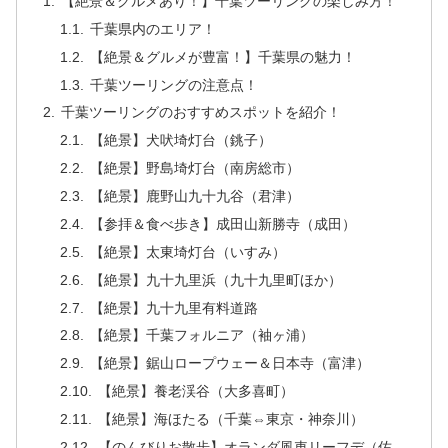
【絶景＆グルメあり！】千葉ツーリングの楽しみ方！
千葉県内のエリア！
【絶景＆グルメが豊富！】千葉県の魅力！
千葉ツーリングの注意点！
千葉ツーリングのおすすめスポットを紹介！
【絶景】犬吠埼灯台（銚子）
【絶景】野島埼灯台（南房総市）
【絶景】鹿野山九十九谷（君津）
【参拝＆食べ歩き】成田山新勝寺（成田）
【絶景】太東埼灯台（いすみ）
【絶景】九十九里浜（九十九里町ほか）
【絶景】九十九里有料道路
【絶景】千葉フォルニア（袖ヶ浦）
【絶景】鋸山ロープウェー＆日本寺（富津）
【絶景】養老渓谷（大多喜町）
【絶景】海ほたる（千葉⇔東京・神奈川）
【のんびりお散歩】オランダ風車リーフデ（佐