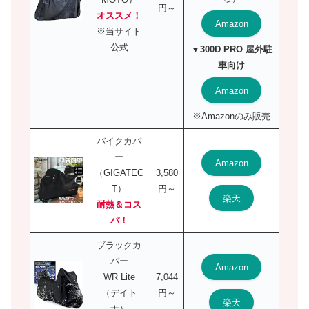
円～
オススメ！
Amazon
※当サイト
公式
▼300D PRO 屋外駐
車向け
Amazon
※Amazonのみ販売
バイクカバ
ー
Amazon
（GIGATEC
3,580
T）
円～
楽天
耐熱＆コス
パ！
ブラックカ
バー
Amazon
WR Lite
7,044
（デイト
円～
楽天
ナ）