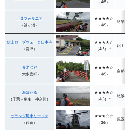
（4/5）
千葉フォルニア
★★★★☆
絶景の
（袖ヶ浦）
（4/5）
鋸山ロープウェー＆日本寺
★★★★☆
鋸山か
（富津）
（4/5）？
養老渓谷
★★★★☆
自然の
（大多喜町）
（4/5）
海ほたる
★★★★☆
絶景の
（千葉⇔東京・神奈川）
（4/5）？
オランダ風車リーフデ
★★★☆☆
風景が
（佐倉）
（3/5）