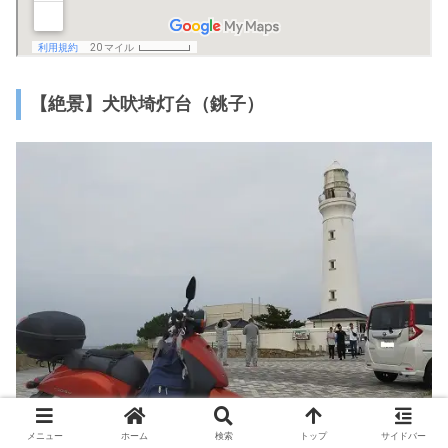
【絶景】犬吠埼灯台（銚子）
犬吠埼灯台 千葉
メニュー
ホーム
検索
トップ
サイドバー