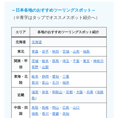
～日本各地のおすすめツーリングスポット～
（※青字はタップでオススメスポット紹介へ）
エリア
各地のおすすめツーリングスポット紹介
北海道
北海道
東北
青森
・
岩手
・
秋田
・
宮城
・
山形
・
福島
関東・甲
茨城
・
栃木
・
群馬
・
埼玉
・
千葉
・
東京
・
神奈川
信
長野
・
山梨
東海・北
岐阜
・
静岡
・
愛知
・
三重
陸
新潟
・
富山
・
石川
・
福井
滋賀
・
奈良
・
和歌山
・
京都
・
大阪
・
兵庫
（
淡路
近畿
島
）
中国・四
鳥取
・
島根
・
岡山
・
広島
・
山口
国
徳島
・
香川
・
愛媛
・
高知