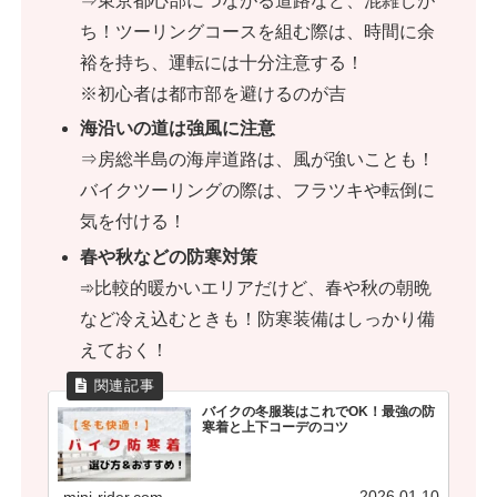
⇒東京都心部につながる道路など、混雑しが
ち！ツーリングコースを組む際は、時間に余
裕を持ち、運転には十分注意する！
※初心者は都市部を避けるのが吉
海沿いの道は強風に注意
⇒房総半島の海岸道路は、風が強いことも！
バイクツーリングの際は、フラツキや転倒に
気を付ける！
春や秋などの防寒対策
➾比較的暖かいエリアだけど、春や秋の朝晩
など冷え込むときも！防寒装備はしっかり備
えておく！
バイクの冬服装はこれでOK！最強の防
寒着と上下コーデのコツ
2026.01.10