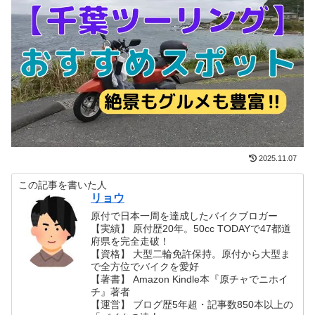
2025.11.07
この記事を書いた人
リョウ
原付で日本一周を達成したバイクブロガー
【実績】 原付歴20年。50cc TODAYで47都道
府県を完全走破！
【資格】 大型二輪免許保持。原付から大型ま
で全方位でバイクを愛好
【著書】 Amazon Kindle本『原チャでニホイ
チ』著者
【運営】 ブログ歴5年超・記事数850本以上の