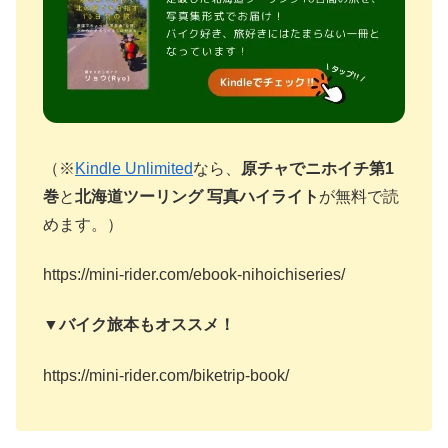
（※
Kindle Unlimited
なら、
原チャでニホイチ第1
巻
と
北海道ツーリング 写真ハイライト
が無料で読
めます。）
https://mini-rider.com/ebook-nihoichiseries/
▼バイク旅本もオススメ！
https://mini-rider.com/biketrip-book/