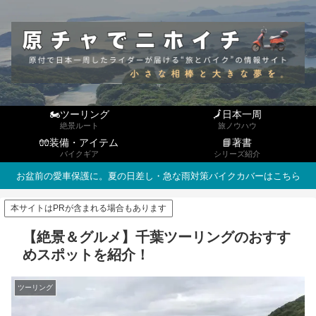
🏍ツーリング
🗾日本一周
絶景ルート
旅ノウハウ
🧤装備・アイテム
📘著書
バイクギア
シリーズ紹介
お盆前の愛車保護に。夏の日差し・急な雨対策バイクカバーはこちら
本サイトはPRが含まれる場合もあります
【絶景＆グルメ】千葉ツーリングのおすす
めスポットを紹介！
ツーリング