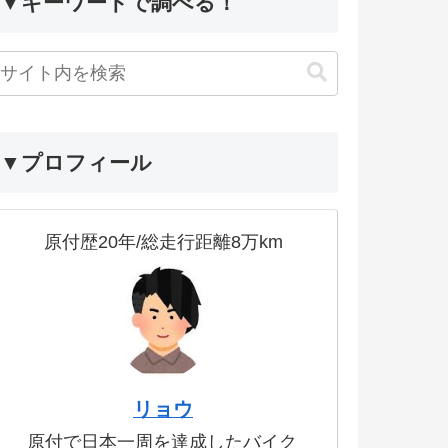
▼キーワードで調べる！
▼プロフィール
原付歴20年/総走行距離8万km
リョウ
原付で日本一周を達成したバイク