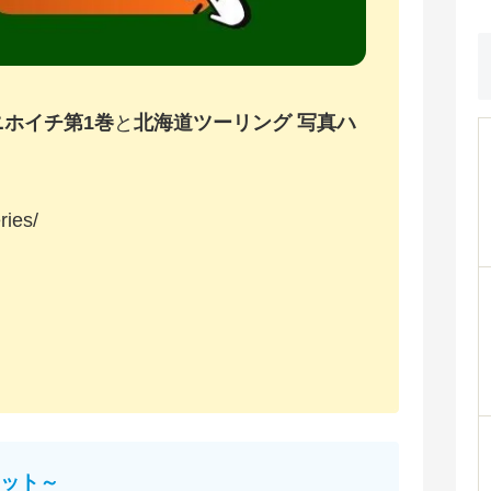
ニホイチ第1巻
と
北海道ツーリング 写真ハ
ries/
ット～