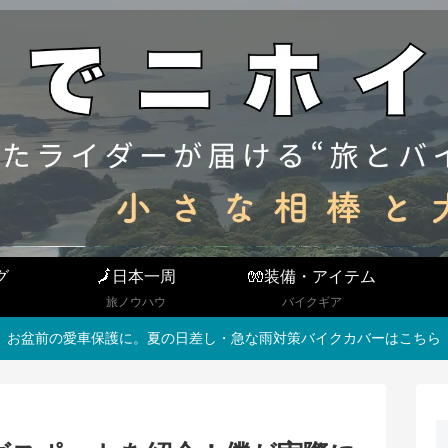
グ
🗾日本一周
🧤装備・アイテム
旅ノウハウ
バイクギア
お盆前の愛車保護に。夏の日差し・急な雨対策バイクカバーはこちら