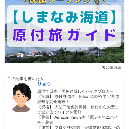
2025.06.01
この記事を書いた人
リョウ
原付で日本一周を達成したバイクブロガー
【実績】 原付歴20年。50cc TODAYで47都道
府県を完全走破！
【資格】 大型二輪免許保持。原付から大型ま
で全方位でバイクを愛好
【著書】 Amazon Kindle本『原チャでニホイ
チ』著者
【運営】 ブログ歴5年超・記事数850本以上の