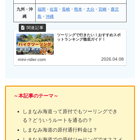
九州・沖
福岡
・
佐賀
・
長崎
・
熊本
・
大分
・
宮崎
・
鹿児
縄
島
・
沖縄
ツーリングで行きたい！おすすめスポ
ットランキング徹底ガイド！
2026.04.08
mini-rider.com
～本記事のテーマ～
しまなみ海道って原付でもツーリングでき
る？どういうルートを通るの？
しまなみ海道の原付通行料金は？
しまなみ海道での原付ツーリングでオススメ