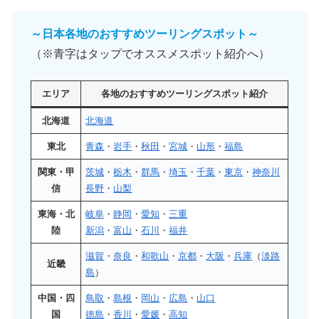
～日本各地のおすすめツーリングスポット～
（※青字はタップでオススメスポット紹介へ）
エリア
各地のおすすめツーリングスポット紹介
北海道
北海道
東北
青森
・
岩手
・
秋田
・
宮城
・
山形
・
福島
関東・甲
茨城
・
栃木
・
群馬
・
埼玉
・
千葉
・
東京
・
神奈川
信
長野
・
山梨
東海・北
岐阜
・
静岡
・
愛知
・
三重
陸
新潟
・
富山
・
石川
・
福井
滋賀
・
奈良
・
和歌山
・
京都
・
大阪
・
兵庫
（
淡路
近畿
島
）
中国・四
鳥取
・
島根
・
岡山
・
広島
・
山口
国
徳島
・
香川
・
愛媛
・
高知