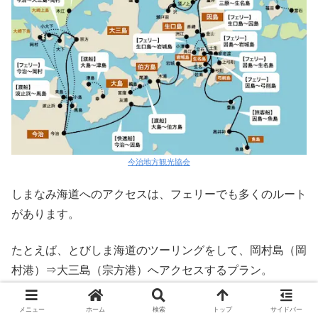
今治地方観光協会
しまなみ海道へのアクセスは、フェリーでも多くのルート
があります。
たとえば、とびしま海道のツーリングをして、岡村島（岡
村港）⇒大三島（宗方港）へアクセスするプラン。
（※とびしま海道とは、しまなみ海道の西方向にある島々
のツーリングルート）
メニュー
ホーム
検索
トップ
サイドバー