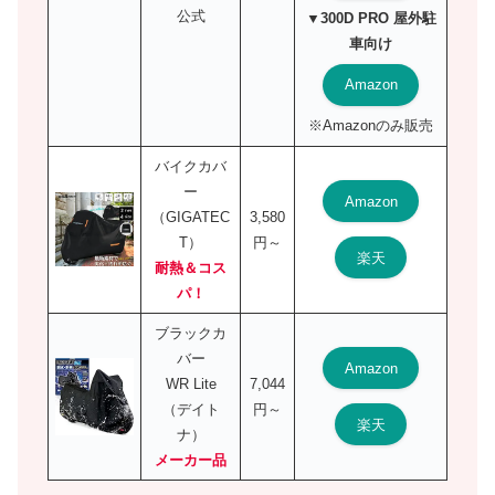
公式
▼300D PRO 屋外駐
車向け
Amazon
※Amazonのみ販売
バイクカバ
ー
Amazon
（GIGATEC
3,580
T）
円～
楽天
耐熱＆コス
パ！
ブラックカ
バー
Amazon
WR Lite
7,044
（デイト
円～
楽天
ナ）
メーカー品