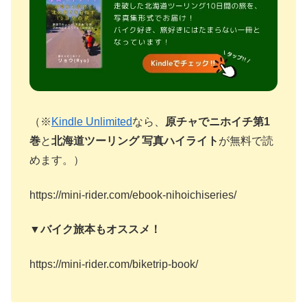
（※
Kindle Unlimited
なら、
原チャでニホイチ第1
巻
と
北海道ツーリング 写真ハイライト
が無料で読
めます。）
https://mini-rider.com/ebook-nihoichiseries/
▼バイク旅本もオススメ！
https://mini-rider.com/biketrip-book/