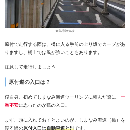
来島海峡大橋
原付で走行する際は、橋に入る手前の上り坂でカーブがあ
りますし、橋上では風が強いこともあります。
注意して走行しましょう！
原付道の入口は？
僕自身、初めてしまなみ海道ツーリングに臨んだ際に、
一
番不安
に思ったのが橋の入口。
まず、頭に入れておくとよいのが、しまなみ海道（橋）を
渡る際の
原付入口
は
自動車道と別
です。