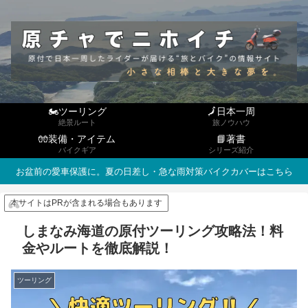
🏍ツーリング
🗾日本一周
絶景ルート
旅ノウハウ
🧤装備・アイテム
📘著書
バイクギア
シリーズ紹介
お盆前の愛車保護に。夏の日差し・急な雨対策バイクカバーはこちら
本サイトはPRが含まれる場合もあります
しまなみ海道の原付ツーリング攻略法！料
金やルートを徹底解説！
ツーリング