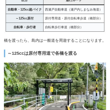
区分
通行ルート
自動車・125cc超バイク
西瀬戸自動車道（瀬戸内しまなみ海道）
～125cc原付
原付専用道・原付自転車歩道（橋部分）
自転車・歩行者
自転車歩行車道（橋部分）
橋を渡ったら、島内は一般道を周遊することになります。
～125ccは原付専用道で各橋を渡る