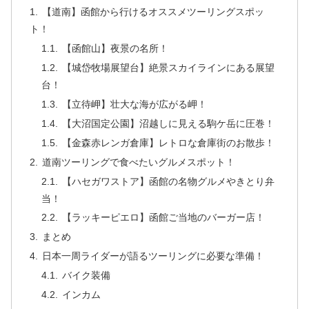
【道南】函館から行けるオススメツーリングスポッ
ト！
【函館山】夜景の名所！
【城岱牧場展望台】絶景スカイラインにある展望
台！
【立待岬】壮大な海が広がる岬！
【大沼国定公園】沼越しに見える駒ケ岳に圧巻！
【金森赤レンガ倉庫】レトロな倉庫街のお散歩！
道南ツーリングで食べたいグルメスポット！
【ハセガワストア】函館の名物グルメやきとり弁
当！
【ラッキーピエロ】函館ご当地のバーガー店！
まとめ
日本一周ライダーが語るツーリングに必要な準備！
バイク装備
インカム