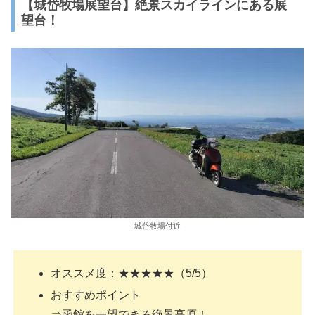
【城岱牧場展望台】絶景スカイラインにある展
望台！
城岱牧場付近
オススメ度：★★★★★（5/5）
おすすめポイント
⇒函館を一望できる絶景高原！