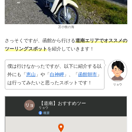
苫小牧の海
さっそくですが、函館から行ける
道南エリアでオススメの
ツーリングスポット
を紹介していきます！
僕は行けなかったですが、以下に紹介する以
外にも「
恵山
」や「
白神岬
」、「
函館朝市
」
は行ってみたいと思ったスポットです！
リョウ