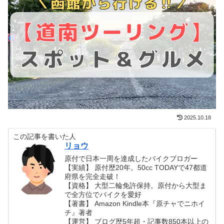
2025.10.18
この記事を書いた人
リョウ
原付で日本一周を達成したバイクブロガー
【実績】 原付歴20年。50cc TODAYで47都道
府県を完全走破！
【資格】 大型二輪免許保持。原付から大型ま
で全方位でバイクを愛好
【著書】 Amazon Kindle本『原チャでニホイ
チ』著者
【運営】 ブログ歴5年超・記事数850本以上の