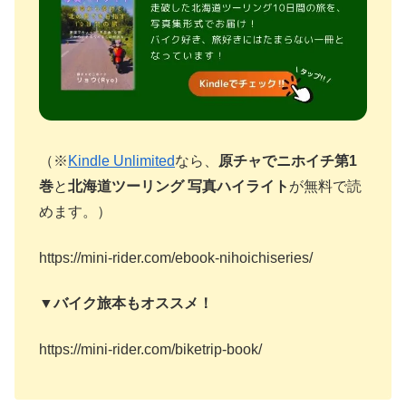
（※
Kindle Unlimited
なら、
原チャでニホイチ第1
巻
と
北海道ツーリング 写真ハイライト
が無料で読
めます。）
https://mini-rider.com/ebook-nihoichiseries/
▼バイク旅本もオススメ！
https://mini-rider.com/biketrip-book/