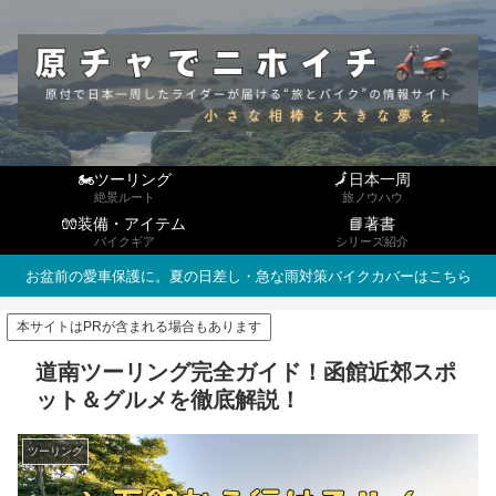
🏍ツーリング
🗾日本一周
絶景ルート
旅ノウハウ
🧤装備・アイテム
📘著書
バイクギア
シリーズ紹介
お盆前の愛車保護に。夏の日差し・急な雨対策バイクカバーはこちら
本サイトはPRが含まれる場合もあります
道南ツーリング完全ガイド！函館近郊スポ
ット＆グルメを徹底解説！
ツーリング