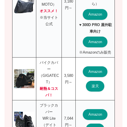
3,180
ら）
MOTO）
円～
オススメ！
Amazon
※当サイト
公式
▼300D PRO 屋外駐
車向け
Amazon
※Amazonのみ販売
バイクカバ
ー
Amazon
（GIGATEC
3,580
T）
円～
楽天
耐熱＆コス
パ！
ブラックカ
バー
Amazon
WR Lite
7,044
（デイト
円～