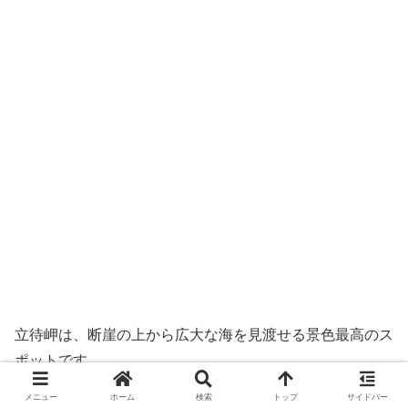
立待岬は、断崖の上から広大な海を見渡せる景色最高のス
ポットです。
メニュー
ホーム
検索
トップ
サイドバー
駐車場に停めてすぐ、展望スペースへ行ける手軽さも魅