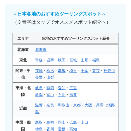
～日本各地のおすすめツーリングスポット～
（※青字はタップでオススメスポット紹介へ）
エリア
各地のおすすめツーリングスポット紹介
北海道
北海道
東北
青森
・
岩手
・
秋田
・
宮城
・
山形
・
福島
関東・甲
茨城
・
栃木
・
群馬
・
埼玉
・
千葉
・
東京
・
神奈川
信
長野
・
山梨
東海・北
岐阜
・
静岡
・
愛知
・
三重
陸
新潟
・
富山
・
石川
・
福井
滋賀
・
奈良
・
和歌山
・
京都
・
大阪
・
兵庫
（
淡路
近畿
島
）
中国・四
鳥取
・
島根
・
岡山
・
広島
・
山口
国
徳島
・
香川
・
愛媛
・
高知