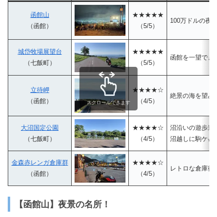
函館山
★★★★★
100万ドルの夜
（函館）
（5/5）
城岱牧場展望台
★★★★★
函館を一望でき
（七飯町）
（5/5）
立待岬
★★★★☆
絶景の海を望み
（函館）
（4/5）
スクロールできます
大沼国定公園
★★★★☆
沼沿いの遊歩道
（七飯町）
（4/5）
沼越しに駒ケ岳
金森赤レンガ倉庫群
★★★★☆
レトロな倉庫街
（函館）
（4/5）
【函館山】夜景の名所！