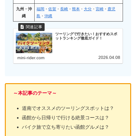
九州・沖
福岡
・
佐賀
・
長崎
・
熊本
・
大分
・
宮崎
・
鹿児
縄
島
・
沖縄
ツーリングで行きたい！おすすめスポ
ットランキング徹底ガイド！
2026.04.08
mini-rider.com
～本記事のテーマ～
道南でオススメのツーリングスポットは？
函館から日帰りで行ける絶景コースは？
バイク旅で立ち寄りたい函館グルメは？