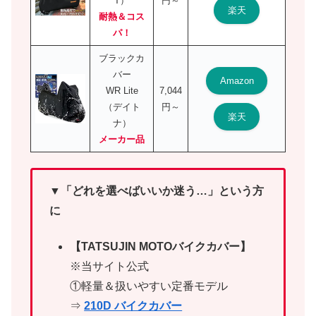
T）
円～
楽天
耐熱＆コス
パ！
ブラックカ
バー
Amazon
WR Lite
7,044
（デイト
円～
楽天
ナ）
メーカー品
▼「どれを選べばいいか迷う…」という方
に
【TATSUJIN MOTOバイクカバー】
※当サイト公式
①軽量＆扱いやすい定番モデル
⇒
210D バイクカバー