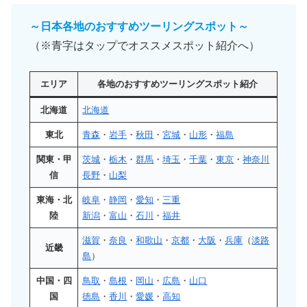
～日本各地のおすすめツーリングスポット～
（※青字はタップでオススメスポット紹介へ）
エリア
各地のおすすめツーリングスポット紹介
北海道
北海道
東北
青森
・
岩手
・
秋田
・
宮城
・
山形
・
福島
関東・甲
茨城
・
栃木
・
群馬
・
埼玉
・
千葉
・
東京
・
神奈川
信
長野
・
山梨
東海・北
岐阜
・
静岡
・
愛知
・
三重
陸
新潟
・
富山
・
石川
・
福井
滋賀
・
奈良
・
和歌山
・
京都
・
大阪
・
兵庫
（
淡路
近畿
島
）
中国・四
鳥取
・
島根
・
岡山
・
広島
・
山口
国
徳島
・
香川
・
愛媛
・
高知