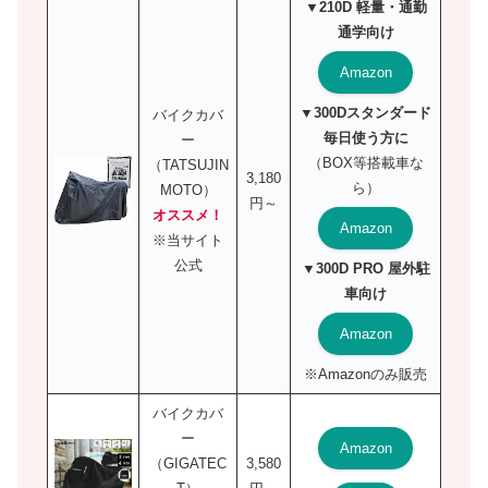
▼210D 軽量・通勤
通学向け
Amazon
▼300Dスタンダード
バイクカバ
毎日使う方に
ー
（BOX等搭載車な
（TATSUJIN
3,180
ら）
MOTO）
円～
オススメ！
Amazon
※当サイト
公式
▼300D PRO 屋外駐
車向け
Amazon
※Amazonのみ販売
バイクカバ
ー
Amazon
（GIGATEC
3,580