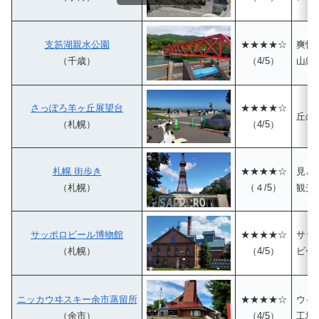
支笏湖親水公園
★★★★☆
爽快
（千歳）
（4/5）
山線
さっぽろ羊ヶ丘展望台
★★★★☆
丘の
（札幌）
（4/5）
札幌 街歩き
★★★★☆
見ど
（札幌）
（４/5）
観光
サッポロビール博物館
★★★★☆
サッ
（札幌）
（4/5）
ビー
ニッカウヰスキー余市蒸留所
★★★★☆
ウイ
（余市）
（4/5）
工場