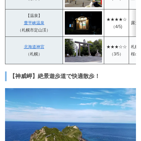
【温泉】
★★★★☆
豊平峡温泉
露天
（4/5)
（札幌市定山渓）
北海道神宮
★★★☆☆
札幌
（札幌）
（3/5）
桜の
【神威岬】絶景遊歩道で快適散歩！