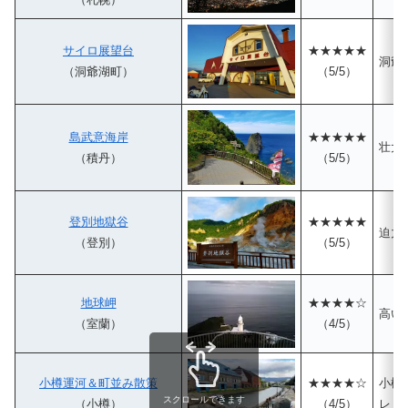
サイロ展望台
★★★★★
洞爺
（洞爺湖町）
（5/5）
島武意海岸
★★★★★
壮大
（積丹）
（5/5）
登別地獄谷
★★★★★
迫力
（登別）
（5/5）
地球岬
★★★★☆
高い
（室蘭）
（4/5）
小樽運河＆町並み散策
★★★★☆
小樽
スクロールできます
（小樽）
（4/5）
レト