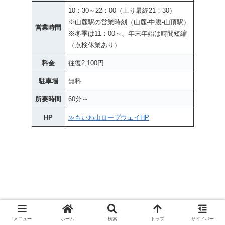
10：30～22：00（上り最終21：30）
※山麓駅の営業時刻（山麓-中腹-山頂駅）
営業時間
※冬季は11：00～、年末年始は時間短縮
（点検休業あり）
料金
往復2,100円
駐車場
無料
所要時間
60分～
HP
≫もいわ山ロープウェイHP
メニュー
ホーム
検索
トップ
サイドバー