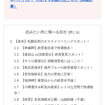
事）
読みたい所に飛べる目次
【道央】札幌近郊のオススメツーリングスポット！
【神威岬】絶景遊歩道で快適散歩！
【藻岩山 山頂展望台】絶景夜景スポット！
【サイロ展望台】洞爺湖景色にほっこり！
【島武意海岸】積丹ブルーの絶景展望スポット！
【登別地獄谷】迫力の景色に圧巻！
【地球岬】展望台からの絶景水平線！
【小樽運河＆町並み散策】レトロな空間で快適散
歩！
【絶景】支笏湖親水公園・山線鉄橋（千歳）