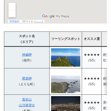
スポット名
ツーリングスポット
オススメ度
（エリア）
神威岬
★★★★★
絶景
（積丹）
（5/5）
壮大
襟裳岬
★★★★★
絶景
（えりも町）
（5/5）
展望
藻岩山
★★★★★
景色
山頂展望台
（5/5）
夜景
（札幌）