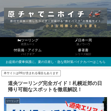
🏍ツーリング
🗾日本一周
絶景ルート
旅ノウハウ
🧤装備・アイテム
📘著書
バイクギア
シリーズ紹介
お盆前の愛車保護に。夏の日差し・急な雨対策バイクカバーはこちら
本サイトはPRが含まれる場合もあります
道央ツーリング完全ガイド！札幌近郊の日
帰り可能なスポットを徹底解説！
ツーリング