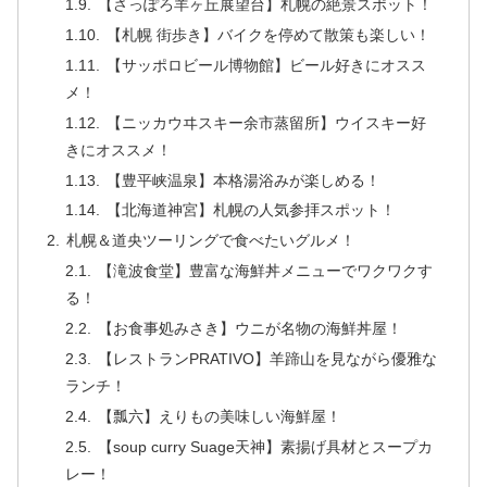
【さっぽろ羊ヶ丘展望台】札幌の絶景スポット！
【札幌 街歩き】バイクを停めて散策も楽しい！
【サッポロビール博物館】ビール好きにオスス
メ！
【ニッカウヰスキー余市蒸留所】ウイスキー好
きにオススメ！
【豊平峡温泉】本格湯浴みが楽しめる！
【北海道神宮】札幌の人気参拝スポット！
札幌＆道央ツーリングで食べたいグルメ！
【滝波食堂】豊富な海鮮丼メニューでワクワクす
る！
【お食事処みさき】ウニが名物の海鮮丼屋！
【レストランPRATIVO】羊蹄山を見ながら優雅な
ランチ！
【瓢六】えりもの美味しい海鮮屋！
【soup curry Suage天神】素揚げ具材とスープカ
レー！