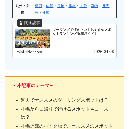
九州・沖
福岡
・
佐賀
・
長崎
・
熊本
・
大分
・
宮崎
・
鹿児
縄
島
・
沖縄
ツーリングで行きたい！おすすめスポ
ットランキング徹底ガイド！
2026.04.08
mini-rider.com
～本記事のテーマ～
道央でオススメのツーリングスポットは？
札幌から日帰りで行けるスポットやコース
は？
札幌近郊のバイク旅で、オススメのスポット