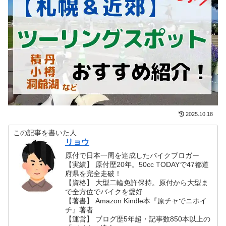
2025.10.18
この記事を書いた人
リョウ
原付で日本一周を達成したバイクブロガー
【実績】 原付歴20年。50cc TODAYで47都道
府県を完全走破！
【資格】 大型二輪免許保持。原付から大型ま
で全方位でバイクを愛好
【著書】 Amazon Kindle本『原チャでニホイ
チ』著者
【運営】 ブログ歴5年超・記事数850本以上の