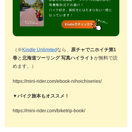
（※
Kindle Unlimited
なら、
原チャでニホイチ第1
巻
と
北海道ツーリング 写真ハイライト
が無料で読
めます。）
https://mini-rider.com/ebook-nihoichiseries/
▼バイク旅本もオススメ！
https://mini-rider.com/biketrip-book/